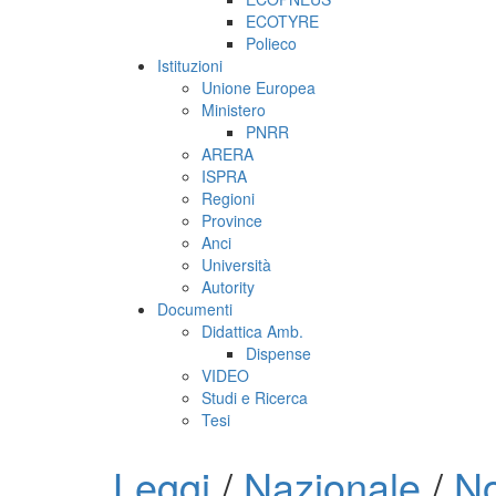
ECOTYRE
Polieco
Istituzioni
Unione Europea
Ministero
PNRR
ARERA
ISPRA
Regioni
Province
Anci
Università
Autority
Documenti
Didattica Amb.
Dispense
VIDEO
Studi e Ricerca
Tesi
Leggi
/
Nazionale
/
No