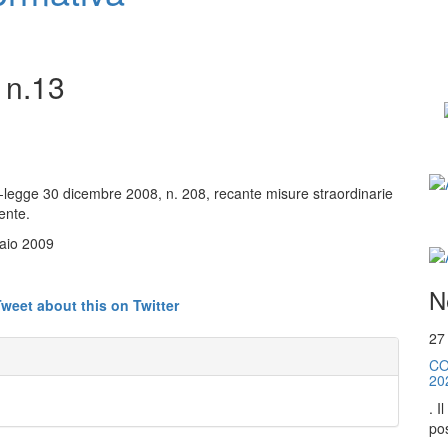
 n.13
o-legge 30 dicembre 2008, n. 208, recante misure straordinarie
ente.
raio 2009
N
27
CO
20
. I
pos