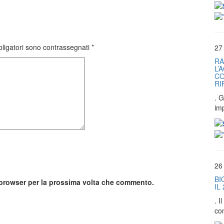
bligatori sono contrassegnati
*
27
RA
L’
CO
RI
. G
im
26
BI
o browser per la prossima volta che commento.
IL
. 
co