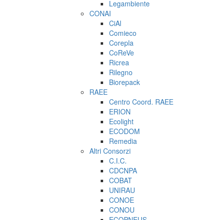
Legambiente
CONAI
CiAl
Comieco
Corepla
CoReVe
Ricrea
Rilegno
Biorepack
RAEE
Centro Coord. RAEE
ERION
Ecolight
ECODOM
Remedia
Altri Consorzi
C.I.C.
CDCNPA
COBAT
UNIRAU
CONOE
CONOU
ECOPNEUS