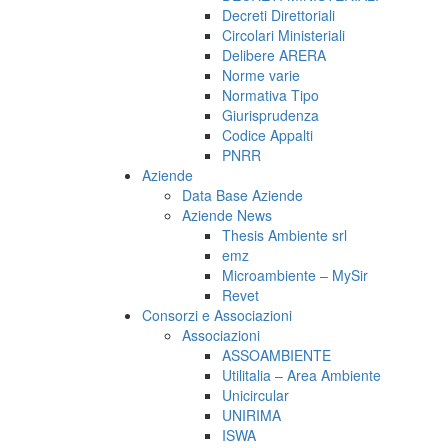
Decreti Direttoriali
Circolari Ministeriali
Delibere ARERA
Norme varie
Normativa Tipo
Giurisprudenza
Codice Appalti
PNRR
Aziende
Data Base Aziende
Aziende News
Thesis Ambiente srl
emz
Microambiente – MySir
Revet
Consorzi e Associazioni
Associazioni
ASSOAMBIENTE
Utilitalia – Area Ambiente
Unicircular
UNIRIMA
ISWA