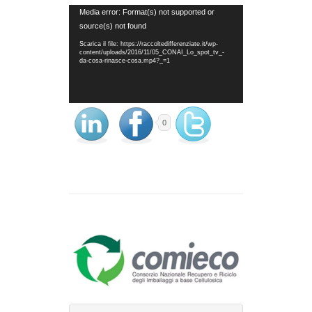
Video
Media error: Format(s) not supported or
Player
source(s) not found
Scarica il file: https://raccoltedifferenziate.it/wp-
content/uploads/2016/11/05_CONAI_Lo_spot_tv_-
da-cosa-rinasce-cosa.mp4?_=1
0