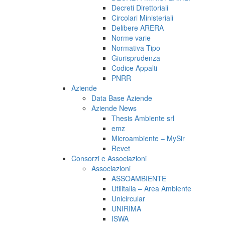
Decreti Direttoriali
Circolari Ministeriali
Delibere ARERA
Norme varie
Normativa Tipo
Giurisprudenza
Codice Appalti
PNRR
Aziende
Data Base Aziende
Aziende News
Thesis Ambiente srl
emz
Microambiente – MySir
Revet
Consorzi e Associazioni
Associazioni
ASSOAMBIENTE
Utilitalia – Area Ambiente
Unicircular
UNIRIMA
ISWA