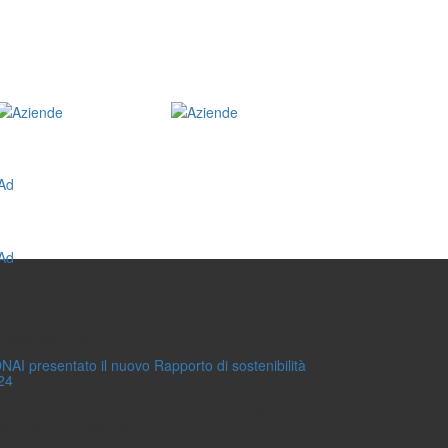
ews
 Novembre 2024
NAI presentato il nuovo Rapporto di sostenibilità
24
l report annuale sui benefici del riciclo mostra come i
ti di lavoro sostenuti…