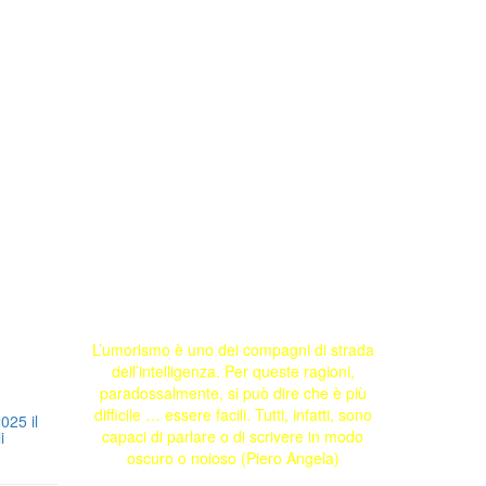
L’umorismo è uno dei compagni di strada
dell’intelligenza. Per queste ragioni,
paradossalmente, si può dire che è più
difficile … essere facili. Tutti, infatti, sono
025 il
capaci di parlare o di scrivere in modo
i
oscuro o noioso (Piero Angela)