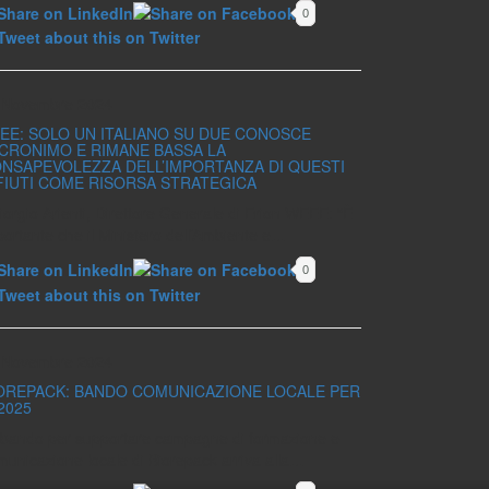
0
 Novembre 2024
EE: SOLO UN ITALIANO SU DUE CONOSCE
ACRONIMO E RIMANE BASSA LA
NSAPEVOLEZZA DELL’IMPORTANZA DI QUESTI
FIUTI COME RISORSA STRATEGICA
iorgio Arienti, Direttore Generale di Erion WEEE: “È
portante che il Ministero dell’Ambiente e…
0
 Novembre 2024
OREPACK: BANDO COMUNICAZIONE LOCALE PER
 2025
Il bando per supportare campagne di formazione e
municazione locale di Biorepack arriva alla…