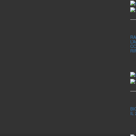
27
RA
L’
CO
RI
. G
im
26
BI
IL
. 
co