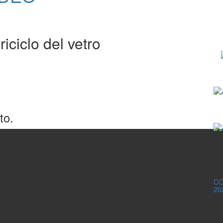
iciclo del vetro
to.
N
27
CO
20
. I
pos