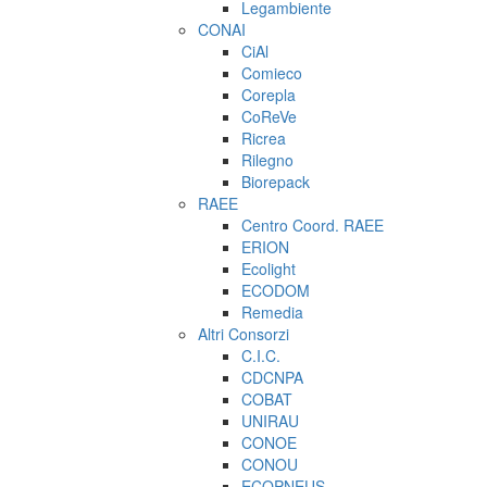
Legambiente
CONAI
CiAl
Comieco
Corepla
CoReVe
Ricrea
Rilegno
Biorepack
RAEE
Centro Coord. RAEE
ERION
Ecolight
ECODOM
Remedia
Altri Consorzi
C.I.C.
CDCNPA
COBAT
UNIRAU
CONOE
CONOU
ECOPNEUS