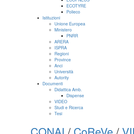
ECOTYRE
Polieco
Istituzioni
Unione Europea
Ministero
PNRR
ARERA
ISPRA
Regioni
Province
Anci
Università
Autority
Documenti
Didattica Amb.
Dispense
VIDEO
Studi e Ricerca
Tesi
CONAI
/
CoReVe
/
V