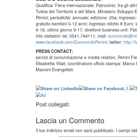
Qualifica: Fiera internazionale; Patrocinio: fra gli a
Tutela del Territorio e del Mare, Ministero Svilup
Rimini; periodicità: annuale; edizione: 20a; ingresso:
gratuito bambini 0-12 anni; ingresso ridotto 8 Euro; i
9-18, ultimo giorno 9-17; direttore business unit: P
info visitatori: tel. 0541.744111; mail:
ecomondo@rimin
www.facebook.com/EcomondoRimini
; twitter:
http:/
PRESS CONTACT:
servizi di comunicazione e media relation, Rimini 
Elisabetta Vitali; coordinatore ufficio stampa: Marco
Mancini Evangelisti.
0
Post collegati:
Lascia un
Commento
Il tuo indirizzo email non sarà pubblicato.
I campi ob