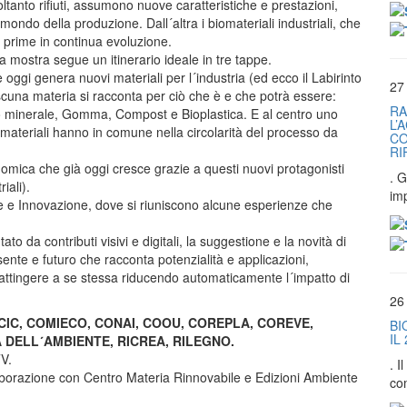
oltanto rifiuti, assumono nuove caratteristiche e prestazioni,
 mondo della produzione. Dall´altra i biomateriali industriali, che
e prime in continua evoluzione.
 mostra segue un itinerario ideale in tre tappe.
oggi genera nuovi materiali per l´industria (ed ecco il Labirinto
27
scuna materia si racconta per ciò che è e che potrà essere:
RA
lio minerale, Gomma, Compost e Bioplastica. E al centro uno
L’
 materiali hanno in comune nella circolarità del processo da
CO
RI
nomica che già oggi cresce grazie a questi nuovi protagonisti
. G
iali).
im
e e Innovazione, dove si riuniscono alcune esperienze che
o da contributi visivi e digitali, la suggestione e la novità di
ente e futuro che racconta potenzialità e applicazioni,
attingere a se stessa riducendo automaticamente l´impatto di
26
AL, CIC, COMIECO, CONAI, COOU, COREPLA, COREVE,
BI
IL
 DELL´AMBIENTE, RICREA, RILEGNO.
TV.
. 
orazione con Centro Materia Rinnovabile e Edizioni Ambiente
co