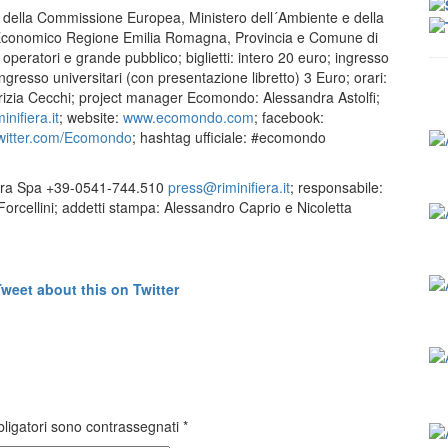
ltri della Commissione Europea, Ministero dell´Ambiente e della
po Economico Regione Emilia Romagna, Provincia e Comune di
 operatori e grande pubblico; biglietti: intero 20 euro; ingresso
ngresso universitari (con presentazione libretto) 3 Euro; orari:
atrizia Cecchi; project manager Ecomondo: Alessandra Astolfi;
ifiera.it
; website:
www.ecomondo.com
; facebook:
/twitter.com/Ecomondo
; hashtag ufficiale: #ecomondo
Fiera Spa +39-0541-744.510
press@riminifiera.it
; responsabile:
 Forcellini; addetti stampa: Alessandro Caprio e Nicoletta
bligatori sono contrassegnati
*