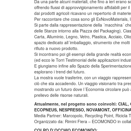
Da una parte alcuni materiali, che fino a ieri erano s
offrendo flussi di approvvigionamento affidabili per il
dai prodotti agricoli ricavano un repertorio di materi
Per raccontare che cosa sono gli ExNovoMaterials, la
Si parte dalla rappresentazione della ´macchina´ che 
delle Stanze intorno alla Piazza del Packaging). Cia
Carta, Alluminio, Legno, Vetro, Plastica, Acciaio, O
spazio dedicato all´imballaggio, strumento che molti
rifiuto a nuovo prodotto.
Si incontrano poi gli esempi della grande realtà eco
(ed ecco le Torri Testimonial delle applicazioni industr
E giungiamo infine allo Spazio della Sperimentazion
esplorano i trend del futuro.
La mostra vuole trasferire, con un viaggio rappresentat
ciò che sta accadendo. Un viaggio visionario tra pres
mostrando un futuro dove l´Economia circolare può 
prelievo delle risorse naturali.
Attualmente, nel progetto sono coinvolti: CI
ECOPNEUS, NESPRESSO, NOVAMONT, OFFICINA
Media Partner: Marcopolo, Recycling Point, Ricicla 
Organizzato da: Rimini Fiera – ECOMONDO in collab
COLPO D´OCCHIO ECOMONDO
: