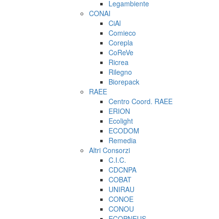
Legambiente
CONAI
CiAl
Comieco
Corepla
CoReVe
Ricrea
Rilegno
Biorepack
RAEE
Centro Coord. RAEE
ERION
Ecolight
ECODOM
Remedia
Altri Consorzi
C.I.C.
CDCNPA
COBAT
UNIRAU
CONOE
CONOU
ECOPNEUS