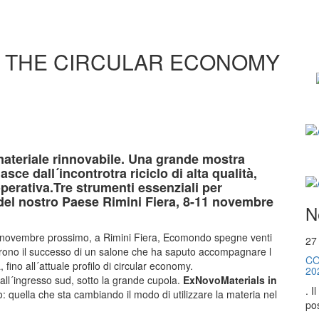
N THE CIRCULAR ECONOMY
 materiale rinnovabile. Una grande mostra
sce dall´incontrotra riciclo di alta qualità,
erativa.Tre strumenti essenziali per
e del nostro Paese Rimini Fiera, 8-11 novembre
N
 L´8 novembre prossimo, a Rimini Fiera, Ecomondo spegne venti
27
rrono il successo di un salone che ha saputo accompagnare l
CO
 fino all´attuale profilo di circular economy.
20
ll all´ingresso sud, sotto la grande cupola.
ExNovoMaterials in
. I
: quella che sta cambiando il modo di utilizzare la materia nel
pos