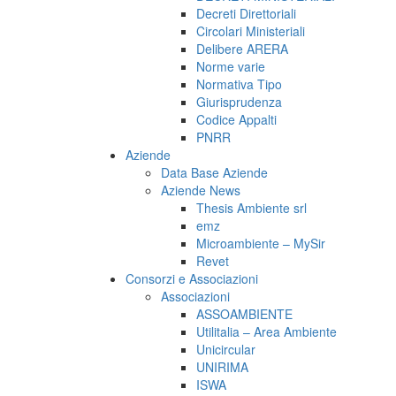
Decreti Direttoriali
Circolari Ministeriali
Delibere ARERA
Norme varie
Normativa Tipo
Giurisprudenza
Codice Appalti
PNRR
Aziende
Data Base Aziende
Aziende News
Thesis Ambiente srl
emz
Microambiente – MySir
Revet
Consorzi e Associazioni
Associazioni
ASSOAMBIENTE
Utilitalia – Area Ambiente
Unicircular
UNIRIMA
ISWA