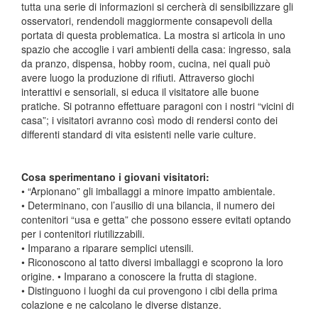
tutta una serie di informazioni si cercherà di sensibilizzare gli
osservatori, rendendoli maggiormente consapevoli della
portata di questa problematica. La mostra si articola in uno
spazio che accoglie i vari ambienti della casa: ingresso, sala
da pranzo, dispensa, hobby room, cucina, nei quali può
avere luogo la produzione di rifiuti. Attraverso giochi
interattivi e sensoriali, si educa il visitatore alle buone
pratiche. Si potranno effettuare paragoni con i nostri “vicini di
casa”; i visitatori avranno così modo di rendersi conto dei
differenti standard di vita esistenti nelle varie culture.
Cosa sperimentano i giovani visitatori:
• “Arpionano” gli imballaggi a minore impatto ambientale.
• Determinano, con l’ausilio di una bilancia, il numero dei
contenitori “usa e getta” che possono essere evitati optando
per i contenitori riutilizzabili.
• Imparano a riparare semplici utensili.
• Riconoscono al tatto diversi imballaggi e scoprono la loro
origine. • Imparano a conoscere la frutta di stagione.
• Distinguono i luoghi da cui provengono i cibi della prima
colazione e ne calcolano le diverse distanze.