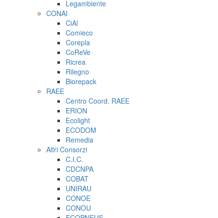
Legambiente
CONAI
CiAl
Comieco
Corepla
CoReVe
Ricrea
Rilegno
Biorepack
RAEE
Centro Coord. RAEE
ERION
Ecolight
ECODOM
Remedia
Altri Consorzi
C.I.C.
CDCNPA
COBAT
UNIRAU
CONOE
CONOU
ECOPNEUS