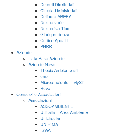
Decreti Direttoriali
Circolari Ministeriali
Delibere ARERA
Norme varie
Normativa Tipo
Giurisprudenza
Codice Appalti
PNRR
Aziende
Data Base Aziende
Aziende News
Thesis Ambiente srl
emz
Microambiente – MySir
Revet
Consorzi e Associazioni
Associazioni
ASSOAMBIENTE
Utilitalia – Area Ambiente
Unicircular
UNIRIMA
ISWA