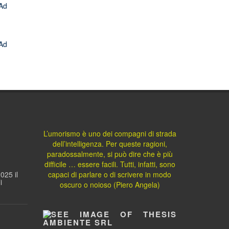
L’umorismo è uno dei compagni di strada
dell’intelligenza. Per queste ragioni,
paradossalmente, si può dire che è più
difficile … essere facili. Tutti, infatti, sono
025 il
capaci di parlare o di scrivere in modo
i
oscuro o noioso (Piero Angela)