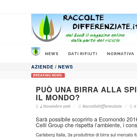
NEWS
DATI RIFIUTI
NORMATIVA
AZIENDE
/
NEWS
BREAKING NEWS:
PUÒ UNA BIRRA ALLA SP
IL MONDO?
4 Novembre 2016
RaccolteDifferenziate
0
Sarà possibile scoprirlo a Ecomondo 2016 
Celli Group che rispetta l’ambiente, i cons
Carlsberg Italia, 3a produttrice di birra sul mercato 