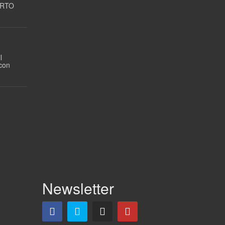
ORTO
l
 con
Newsletter