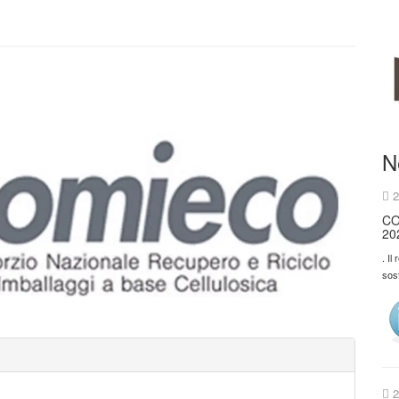
N
2
CO
20
. Il
sos
2