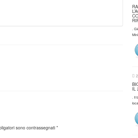
RA
L’
CO
RI
. Gi
Min
2
BI
IL
. I
loca
bligatori sono contrassegnati
*