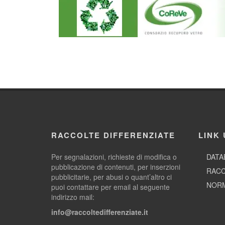
RACCOLTE DIFFERENZIATE
LINK 
Per segnalazioni, richieste di modifica o
DATA
pubblicazione di contenuti, per inserzioni
RACC
pubblicitarie, per abusi o quant’altro ci
NORM
puoi contattare per email al seguente
indirizzo mail:
info@raccoltedifferenziate.it