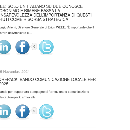
EE: SOLO UN ITALIANO SU DUE CONOSCE
ACRONIMO E RIMANE BASSA LA
NSAPEVOLEZZA DELL’IMPORTANZA DI QUESTI
FIUTI COME RISORSA STRATEGICA
orgio Arienti, Direttore Generale di Erion WEEE: “È importante che il
istero dell’Ambiente e…
0
6 Novembre 2024
OREPACK: BANDO COMUNICAZIONE LOCALE PER
 2025
l bando per supportare campagne di formazione e comunicazione
le di Biorepack arriva alla…
0