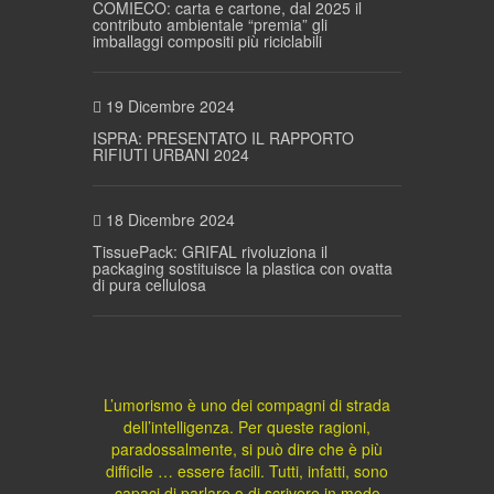
COMIECO: carta e cartone, dal 2025 il
contributo ambientale “premia” gli
imballaggi compositi più riciclabili
19 Dicembre 2024
ISPRA: PRESENTATO IL RAPPORTO
RIFIUTI URBANI 2024
18 Dicembre 2024
TissuePack: GRIFAL rivoluziona il
packaging sostituisce la plastica con ovatta
di pura cellulosa
L’umorismo è uno dei compagni di strada
dell’intelligenza. Per queste ragioni,
paradossalmente, si può dire che è più
difficile … essere facili. Tutti, infatti, sono
capaci di parlare o di scrivere in modo