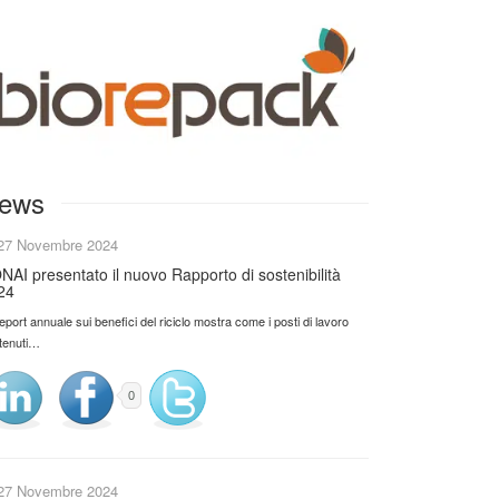
ews
27 Novembre 2024
NAI presentato il nuovo Rapporto di sostenibilità
24
 report annuale sui benefici del riciclo mostra come i posti di lavoro
tenuti…
0
27 Novembre 2024