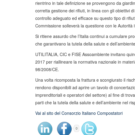
rientrino in tale definizione se provengono da giard
corretta gestione dei rifiuti, in linea con gli obiettivi d
controllo adeguato ed efficace su questo tipo di rifiut
Commissione solleverà la questione con le Autorità 
Si ritiene assurdo che l’Italia continui a cumulare p
che garantivano la tutela della salute e dell’ambiente
UTILITALIA, CIC e FISE Assoambiente invitano quindi
2017 per riallineare la normativa nazionale in materia 
98/2008/CE.
Una volta ricomposta la frattura e scongiurato il ris
rendono disponibili ad aprire un tavolo di concertazione
imprenditoriali e operatori del settore) al fine di trova
parti che la tutela della salute e dell’ambiente nel ri
Vai al sito del Consorzio Italiano Compostatori
0