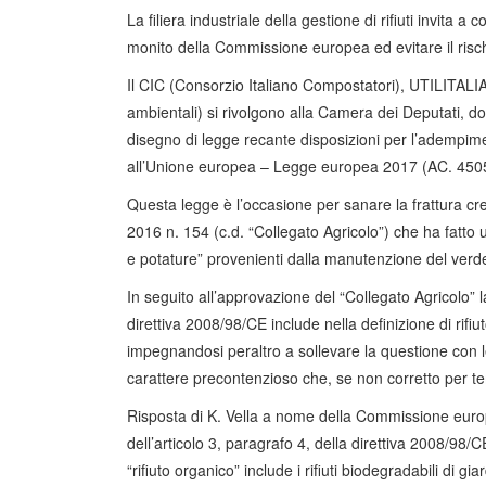
La filiera industriale della gestione di rifiuti invita 
monito della Commissione europea ed evitare il risc
Il CIC (Consorzio Italiano Compostatori), UTILITALI
ambientali) si rivolgono alla Camera dei Deputati, do
disegno di legge recante disposizioni per l’adempimen
all’Unione europea – Legge europea 2017 (AC. 450
Questa legge è l’occasione per sanare la frattura cre
2016 n. 154 (c.d. “Collegato Agricolo”) che ha fatto us
e potature” provenienti dalla manutenzione del verd
In seguito all’approvazione del “Collegato Agricolo
direttiva 2008/98/CE include nella definizione di rifiut
impegnandosi peraltro a sollevare la questione con le
carattere precontenzioso che, se non corretto per te
Risposta di K. Vella a nome della Commissione euro
dell’articolo 3, paragrafo 4, della direttiva 2008/98/CE r
“rifiuto organico” include i rifiuti biodegradabili di g