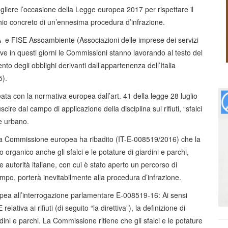
a cogliere l’occasione della Legge europea 2017 per rispettare il
hio concreto di un’ennesima procedura d’infrazione.
A e FISE Assoambiente (Associazioni delle imprese dei servizi
ve in questi giorni le Commissioni stanno lavorando al testo del
to degli obblighi derivanti dall’appartenenza dell’Italia
5).
ata con la normativa europea dall’art. 41 della legge 28 luglio
cire dal campo di applicazione della disciplina sui rifiuti, “sfalci
e urbano.
” la Commissione europea ha ribadito (IT-E-008519/2016) che la
o organico anche gli sfalci e le potature di giardini e parchi,
 autorità italiane, con cui è stato aperto un percorso di
mpo, porterà inevitabilmente alla procedura d’infrazione.
pea all’interrogazione parlamentare E-008519-16: Ai sensi
elativa ai rifiuti (di seguito “la direttiva”), la definizione di
iardini e parchi. La Commissione ritiene che gli sfalci e le potature