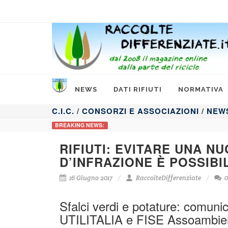
NEWS
DATI RIFIUTI
NORMATIVA
C.I.C.
/
CONSORZI E ASSOCIAZIONI
/
NEW
BREAKING NEWS:
RIFIUTI: EVITARE UNA 
D’INFRAZIONE È POSSIB
16 Giugno 2017
RaccolteDifferenziate
0
Sfalci verdi e potature: comun
UTILITALIA e FISE Assoambie