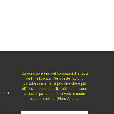
L’umorismo è uno dei compagni di strada
dell’intelligenza. Per queste ragioni,
paradossalmente, si può dire che è più
difficile … essere facili. Tutti, infatti, sono
025 il
capaci di parlare o di scrivere in modo
i
oscuro o noioso (Piero Angela)