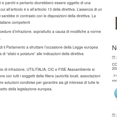
ini e parchi e pertanto dovrebbero essere oggetto di una
i cui all’articolo 4 e all’articolo 13 della direttiva. L’assenza di un
i sarebbe in contrasto con le disposizioni della direttiva. La
italiane competenti
rocedure d’infrazione, soprattutto a causa di modifiche a norme
.
N
 il Parlamento a sfruttare l’occasione della Legge europea
di “sfalci e potature” alle indicazioni della direttiva
CO
20
chio di infrazione, UTILITALIA, CIC e FISE Assoambiente si
. Il
 con tutti i soggetti della filiera (autorità locali, associazioni
sos
re soluzioni condivise per garantire sia gli interessi di tutte le
spetto della legislazione europea.