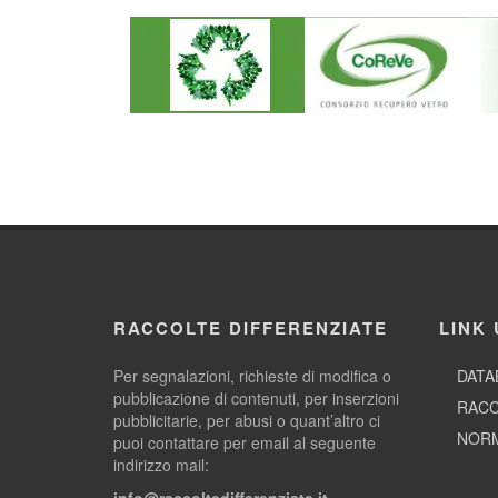
RACCOLTE DIFFERENZIATE
LINK 
Per segnalazioni, richieste di modifica o
DATA
pubblicazione di contenuti, per inserzioni
RACC
pubblicitarie, per abusi o quant’altro ci
NORM
puoi contattare per email al seguente
indirizzo mail:
info@raccoltedifferenziate.it