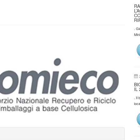
RA
L’
CO
RI
. Gi
Min
BI
IL
. I
loca