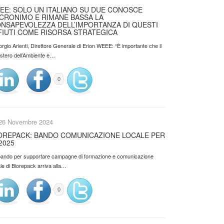
EE: SOLO UN ITALIANO SU DUE CONOSCE
ACRONIMO E RIMANE BASSA LA
NSAPEVOLEZZA DELL’IMPORTANZA DI QUESTI
FIUTI COME RISORSA STRATEGICA
orgio Arienti, Direttore Generale di Erion WEEE: “È importante che il
istero dell’Ambiente e…
0
26 Novembre 2024
OREPACK: BANDO COMUNICAZIONE LOCALE PER
 2025
l bando per supportare campagne di formazione e comunicazione
le di Biorepack arriva alla…
0