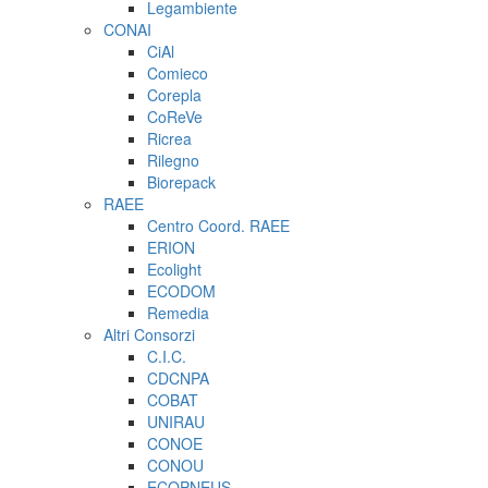
Legambiente
CONAI
CiAl
Comieco
Corepla
CoReVe
Ricrea
Rilegno
Biorepack
RAEE
Centro Coord. RAEE
ERION
Ecolight
ECODOM
Remedia
Altri Consorzi
C.I.C.
CDCNPA
COBAT
UNIRAU
CONOE
CONOU
ECOPNEUS