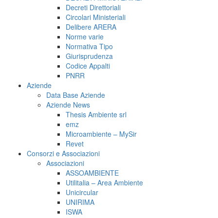
Decreti Direttoriali
Circolari Ministeriali
Delibere ARERA
Norme varie
Normativa Tipo
Giurisprudenza
Codice Appalti
PNRR
Aziende
Data Base Aziende
Aziende News
Thesis Ambiente srl
emz
Microambiente – MySir
Revet
Consorzi e Associazioni
Associazioni
ASSOAMBIENTE
Utilitalia – Area Ambiente
Unicircular
UNIRIMA
ISWA