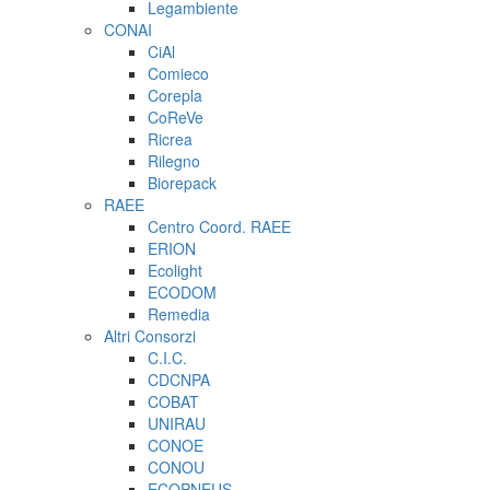
Legambiente
CONAI
CiAl
Comieco
Corepla
CoReVe
Ricrea
Rilegno
Biorepack
RAEE
Centro Coord. RAEE
ERION
Ecolight
ECODOM
Remedia
Altri Consorzi
C.I.C.
CDCNPA
COBAT
UNIRAU
CONOE
CONOU
ECOPNEUS