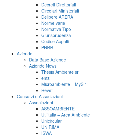
Decreti Direttoriali
Circolari Ministeriali
Delibere ARERA
Norme varie
Normativa Tipo
Giurisprudenza
Codice Appalti
PNRR
Aziende
Data Base Aziende
Aziende News
Thesis Ambiente srl
emz
Microambiente – MySir
Revet
Consorzi e Associazioni
Associazioni
ASSOAMBIENTE
Utilitalia – Area Ambiente
Unicircular
UNIRIMA
ISWA