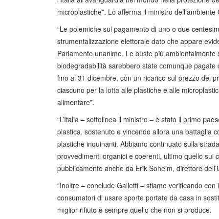
microplastiche”. Lo afferma il ministro dell’ambiente 
“Le polemiche sul pagamento di uno o due centesimi 
strumentalizzazione elettorale dato che appare evide
Parlamento unanime. Le buste più ambientalmente s
biodegradabilità sarebbero state comunque pagate d
fino al 31 dicembre, con un ricarico sul prezzo dei p
ciascuno per la lotta alle plastiche e alle microplasti
alimentare”.
“L’Italia – sottolinea il ministro – è stato il primo p
plastica, sostenuto e vincendo allora una battaglia c
plastiche inquinanti. Abbiamo continuato sulla strada 
provvedimenti organici e coerenti, ultimo quello sui c
pubblicamente anche da Erik Soheim, direttore dell’
“Inoltre – conclude Galletti – stiamo verificando con il
consumatori di usare sporte portate da casa in sostit
miglior rifiuto è sempre quello che non si produce.