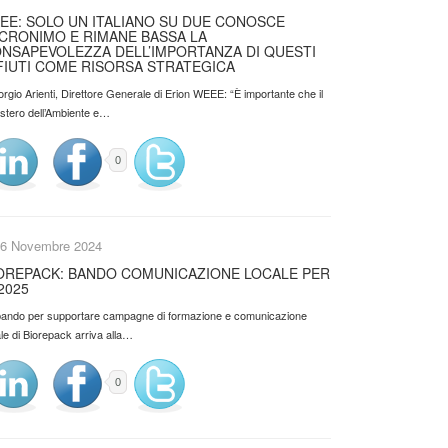
EE: SOLO UN ITALIANO SU DUE CONOSCE
ACRONIMO E RIMANE BASSA LA
NSAPEVOLEZZA DELL’IMPORTANZA DI QUESTI
FIUTI COME RISORSA STRATEGICA
orgio Arienti, Direttore Generale di Erion WEEE: “È importante che il
istero dell’Ambiente e…
0
6 Novembre 2024
OREPACK: BANDO COMUNICAZIONE LOCALE PER
 2025
l bando per supportare campagne di formazione e comunicazione
le di Biorepack arriva alla…
0