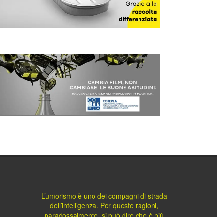
L’umorismo è uno dei compagni di strada
dell’intelligenza. Per queste ragioni,
paradossalmente, si può dire che è più