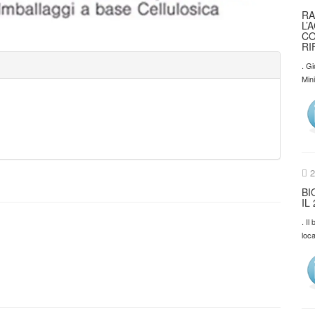
RA
L’
CO
RI
. Gi
Min
2
BI
IL
. I
loca