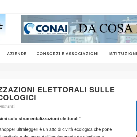
AZIENDE
CONSORZI E ASSOCIAZIONI
ISTITUZION
ZZAZIONI ELETTORALI SULLE
COLOGICI
ommenti
i solo strumentalizzazioni elettorali”
shopper ultraleggeri è un atto di civiltà ecologica che pone
l territorio e del mare dall’inquinamento da plastiche e