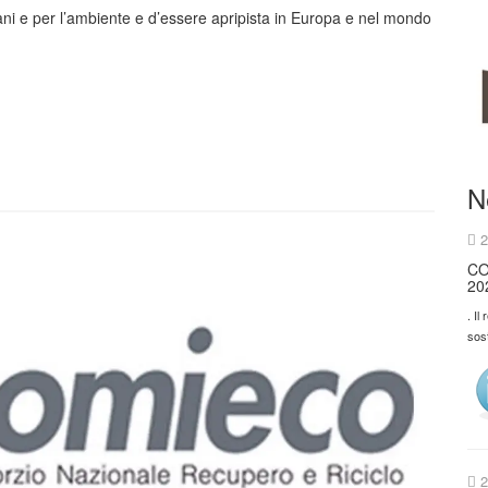
liani e per l’ambiente e d’essere apripista in Europa e nel mondo
N
2
CO
20
. Il
sos
2