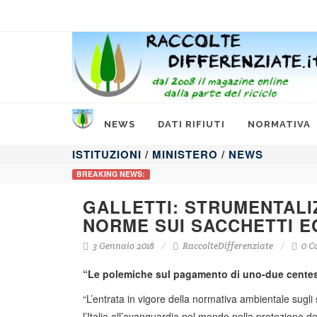
NEWS
DATI RIFIUTI
NORMATIVA
ISTITUZIONI
/
MINISTERO
/
NEWS
BREAKING NEWS:
GALLETTI: STRUMENTALI
NORME SUI SACCHETTI E
3 Gennaio 2018
RaccolteDifferenziate
0 C
“Le polemiche sul pagamento di uno-due centesim
“L’entrata in vigore della normativa ambientale sugli 
l’Italia all’avanguardia nel mondo nella protezione de