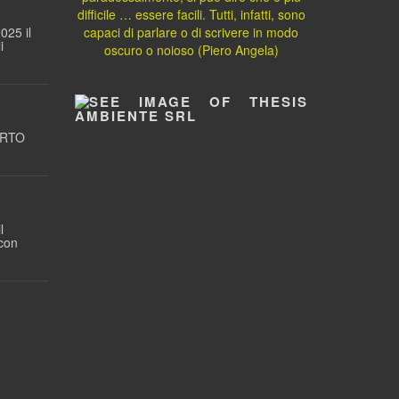
difficile … essere facili. Tutti, infatti, sono
025 il
capaci di parlare o di scrivere in modo
i
oscuro o noioso (Piero Angela)
ORTO
l
 con