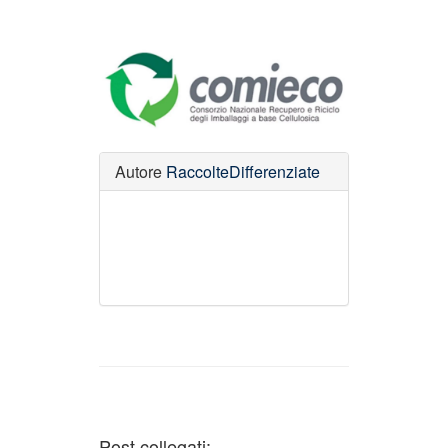
Autore
RaccolteDifferenziate
Post collegati: