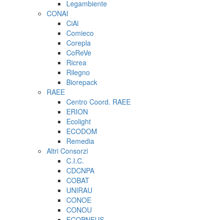
Legambiente
CONAI
CiAl
Comieco
Corepla
CoReVe
Ricrea
Rilegno
Biorepack
RAEE
Centro Coord. RAEE
ERION
Ecolight
ECODOM
Remedia
Altri Consorzi
C.I.C.
CDCNPA
COBAT
UNIRAU
CONOE
CONOU
ECOPNEUS