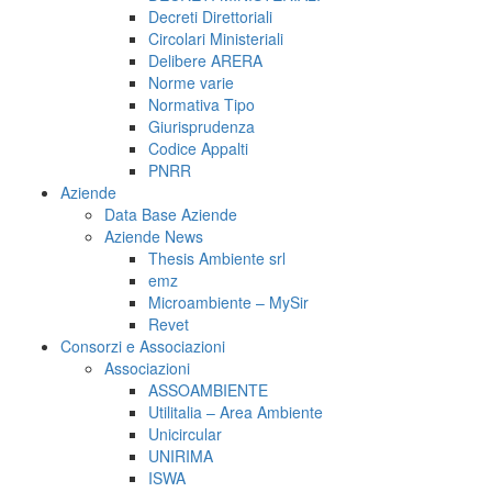
Decreti Direttoriali
Circolari Ministeriali
Delibere ARERA
Norme varie
Normativa Tipo
Giurisprudenza
Codice Appalti
PNRR
Aziende
Data Base Aziende
Aziende News
Thesis Ambiente srl
emz
Microambiente – MySir
Revet
Consorzi e Associazioni
Associazioni
ASSOAMBIENTE
Utilitalia – Area Ambiente
Unicircular
UNIRIMA
ISWA