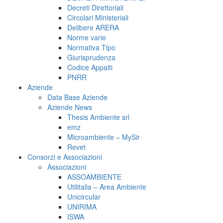
Decreti Direttoriali
Circolari Ministeriali
Delibere ARERA
Norme varie
Normativa Tipo
Giurisprudenza
Codice Appalti
PNRR
Aziende
Data Base Aziende
Aziende News
Thesis Ambiente srl
emz
Microambiente – MySir
Revet
Consorzi e Associazioni
Associazioni
ASSOAMBIENTE
Utilitalia – Area Ambiente
Unicircular
UNIRIMA
ISWA