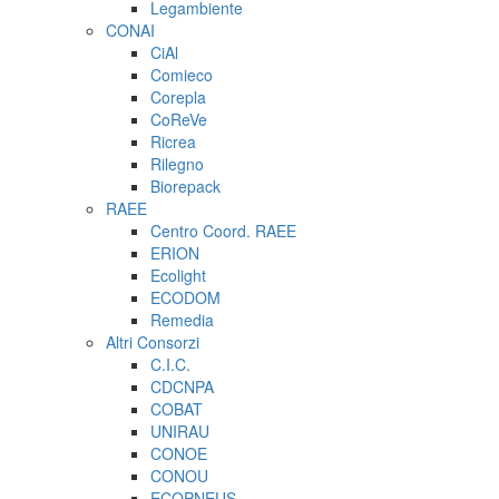
Legambiente
CONAI
CiAl
Comieco
Corepla
CoReVe
Ricrea
Rilegno
Biorepack
RAEE
Centro Coord. RAEE
ERION
Ecolight
ECODOM
Remedia
Altri Consorzi
C.I.C.
CDCNPA
COBAT
UNIRAU
CONOE
CONOU
ECOPNEUS