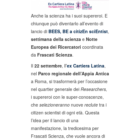
Anche la scienza ha i suoi supereroi. E
chiunque può diventarlo all’evento di
lancio di
BEES, BE a citizEn sciEntist
,
settimana della scienza
e
Notte
Europea dei Ricercatori
coordinata
da
Frascati Scienza
.
Il
22 settembre
,
l’
ex Cartiera Latina
,
nel
Parco regionale dell’Appia Antica
a Roma, si trasformerà per l’occasione
nel quartier generale dei
Researchers,
i supereroi con le super-conoscenze,
che
selezioneranno
nuove
reclute
tra i
citizen scientist di ogni età. Questa
l’idea per il lancio di una
manifestazione, la tredicesima per
Frascati Scienza, che vuole ancora di