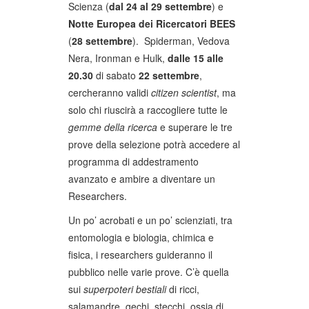
Scienza (
dal 24 al 29 settembre
) e
Notte Europea dei Ricercatori BEES
(
28 settembre
). Spiderman, Vedova
Nera, Ironman e Hulk,
dalle 15 alle
20.30
di sabato
22 settembre
,
cercheranno validi
citizen scientist
, ma
solo chi riuscirà a raccogliere tutte le
gemme della ricerca
e superare le tre
prove della selezione potrà accedere al
programma di addestramento
avanzato e ambire a diventare un
Researchers.
Un po’ acrobati e un po’ scienziati, tra
entomologia e biologia, chimica e
fisica, i researchers guideranno il
pubblico nelle varie prove. C’è quella
sui
superpoteri bestiali
di ricci,
salamandre, gechi, stecchi, ossia di