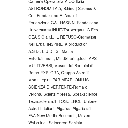
Camera Operatoria-AICO Italia,
ASTRONOMITALY, B:kind | Science &
Co., Fondazione E. Amaldi,
Fondazione GAL HASSIN, Fondazione
Universitaria INUIT-Tor Vergata, G.Eco,
GEA S.C.a r.l., IL REFUSO-Giornalisti
Nell’Erba, INSPIRE, K-production
A.S.D., L.U.D.I.S., Matita
Entertainment, MindSharing.tech APS,
MULTIVERSI, Museo dei Bambini di
Roma-EXPLORA, Gruppo Astrofili
Monti Lepini, PARIMPARI ONLUS,
SCIENZA DIVERTENTE-Roma e
Verona, Scienzimpresa, Speakscience,
Tecnoscienza.it, TOSCIENCE, Unione
Astrofili Italiani, Algares, Algaria srl,
FVA New Media Research, Moveo
Walks Inc., Sotacarbo-Società