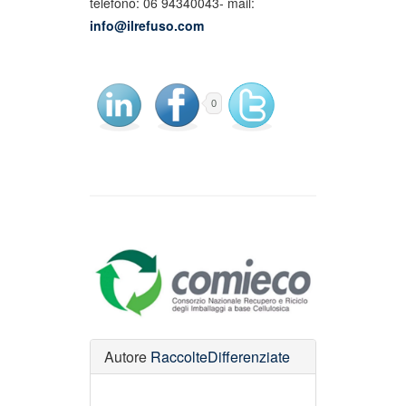
telefono: 06 94340043- mail:
info@ilrefuso.com
0
Autore
RaccolteDifferenziate