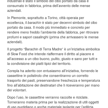
industriali è stato il simbolo del cibo portato da casa e
consumato in fabbrica, prima dell’avvento delle mense
aziendali.
In Piemonte, soprattutto a Torino, città operaia per
eccellenza, il
barachìn
è stato per decenni simbolo del cibo
portato da casa. Il modo più immediato e concreto per
rendere meno freddo l’ambiente della fabbrica, per ritrovare
profumi e sapori casalinghi (prima che arrivassero le mense
aziendali).
Il progetto “Barachin di Terra Madre” è un’iniziativa simbolica
di Slow Food che intende riaffermare il diritto al piacere e
all’accesso a un cibo buono, pulito, giusto e sano per tutti e
la condivisione dei piatti tipici del territorio.
Corepla ha aderito con entusiasmo all’iniziativa, fornendo le
cassettine in polistirolo che consentiranno un corretto
trasporto dei pasti, preservandone freschezza e temperatura
fino all’abitazione dei destinatari che li riceveranno per mano
dei volontari.
Dopo l’uso, le cassettine verranno raccolte e riciclate.
Torneranno materia prima per la realizzazione di utili oggetti
di uso quotidiano o anche materiale isolante per l’edilizia.