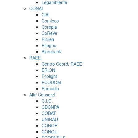
Legambiente
CONAI
CiAl
Comieco
Corepla
CoReVe
Ricrea
Rilegno
Biorepack
RAEE
Centro Coord. RAEE
ERION
Ecolight
ECODOM
Remedia
Altri Consorzi
C.I.C.
CDCNPA
COBAT
UNIRAU
CONOE
CONOU
ECOPNEUS