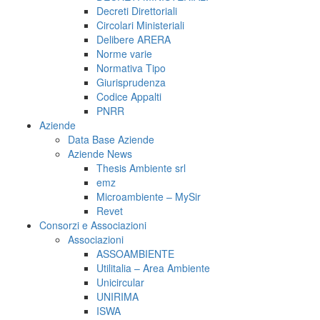
Decreti Direttoriali
Circolari Ministeriali
Delibere ARERA
Norme varie
Normativa Tipo
Giurisprudenza
Codice Appalti
PNRR
Aziende
Data Base Aziende
Aziende News
Thesis Ambiente srl
emz
Microambiente – MySir
Revet
Consorzi e Associazioni
Associazioni
ASSOAMBIENTE
Utilitalia – Area Ambiente
Unicircular
UNIRIMA
ISWA