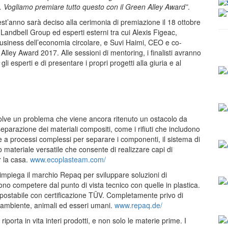
. Vogliamo premiare tutto questo con il Green Alley Award”
.
uest’anno sarà deciso alla cerimonia di premiazione il 18 ottobre
Landbell Group ed esperti esterni tra cui Alexis Figeac,
business dell’economia circolare, e Suvi Haimi, CEO e co-
 Alley Award 2017. Alle sessioni di mentoring, i finalisti avranno
li esperti e di presentare i propri progetti alla giuria e al
olve un problema che viene ancora ritenuto un ostacolo da
 separazione dei materiali compositi, come i rifiuti che includono
ere a processi complessi per separare i componenti, il sistema di
materiale versatile che consente di realizzare capi di
r la casa.
www.ecoplasteam.com/
piega il marchio Repaq per sviluppare soluzioni di
o competere dal punto di vista tecnico con quelle in plastica.
ompostabile con certificazione TÜV. Completamente privo di
r ambiente, animali ed esseri umani.
www.repaq.de/
porta in vita interi prodotti, e non solo le materie prime. I