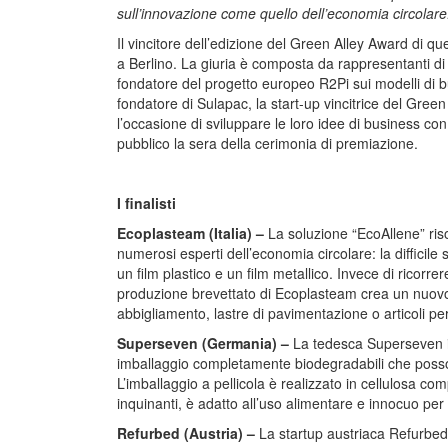
sull’innovazione come quello dell’economia circolare
Il vincitore dell’edizione del Green Alley Award di q
a Berlino. La giuria è composta da rappresentanti di 
fondatore del progetto europeo R2Pi sui modelli di 
fondatore di Sulapac, la start-up vincitrice del Green
l’occasione di sviluppare le loro idee di business con g
pubblico la sera della cerimonia di premiazione.
I finalisti
Ecoplasteam (Italia) –
La soluzione “EcoAllene” ris
numerosi esperti dell’economia circolare: la difficile
un film plastico e un film metallico. Invece di ricorr
produzione brevettato di Ecoplasteam crea un nuovo 
abbigliamento, lastre di pavimentazione o articoli pe
Superseven (Germania) –
La tedesca Superseven im
imballaggio completamente biodegradabili che posson
L’imballaggio a pellicola è realizzato in cellulosa c
inquinanti, è adatto all’uso alimentare e innocuo pe
Refurbed (Austria) –
La startup austriaca Refurbed ri