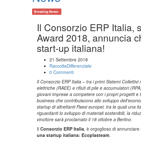
Breaking News:
Il Consorzio ERP Italia, 
Award 2018, annuncia che 
start-up italiana!
21 Settembre 2018
RaccolteDifferenziate
0 Commenti
Il Consorzio ERP Italia – tra i primi Sistemi Collettivi n
elettriche (RAEE) e rifiuti di pile e accumulatori (RP
giovani imprese a competere con i propri progetti e t
business che contribuiscono allo sviluppo dell’econom
startup di altrettanti Paesi europei, tra le quali una i
riguardanti lo sviluppo di materiali sostenibili, la riduz
vincitore sarà proclamato il 18 ottobre a Berlino.
Il
Consorzio ERP Italia
, è orgoglioso di annunciare 
una startup italiana: Ecoplasteam
.