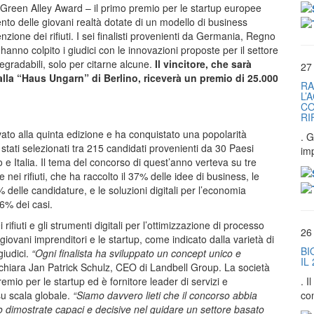
el Green Alley Award – il primo premio per le startup europee
to delle giovani realtà dotate di un modello di business
enzione dei rifiuti. I sei finalisti provenienti da Germania, Regno
hanno colpito i giudici con le innovazioni proposte per il settore
odegradabili, solo per citarne alcune.
Il vincitore, che sarà
27
alla “Haus Ungarn” di Berlino, riceverà un premio di 25.000
RA
L’
CO
RI
vato alla quinta edizione e ha conquistato una popolarità
. G
o stati selezionati tra 215 candidati provenienti da 30 Paesi
im
 Italia. Il tema del concorso di quest’anno verteva su tre
 nei rifiuti, che ha raccolto il 37% delle idee di business, le
% delle candidature, e le soluzioni digitali per l’economia
6% dei casi.
rifiuti e gli strumenti digitali per l’ottimizzazione di processo
26
ovani imprenditori e le startup, come indicato dalla varietà di
BI
giudici.
“Ogni finalista ha sviluppato un concept unico e
IL
chiara Jan Patrick Schulz, CEO di Landbell Group. La società
. 
remio per le startup ed è fornitore leader di servizi e
co
su scala globale.
“Siamo davvero lieti che il concorso abbia
no dimostrate capaci e decisive nel guidare un settore basato