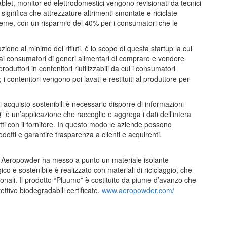
tablet, monitor ed elettrodomestici vengono revisionati da tecnici
ignifica che attrezzature altrimenti smontate e riciclate
eme, con un risparmio del 40% per i consumatori che le
duzione al minimo dei rifiuti, è lo scopo di questa startup la cui
e ai consumatori di generi alimentari di comprare e vendere
oduttori in contenitori riutilizzabili da cui i consumatori
i contenitori vengono poi lavati e restituiti al produttore per
 acquisto sostenibili è necessario disporre di informazioni
IQ” è un’applicazione che raccoglie e aggrega i dati dell’intera
ratti con il fornitore. In questo modo le aziende possono
odotti e garantire trasparenza a clienti e acquirenti.
a Aeropowder ha messo a punto un materiale isolante
co e sostenibile è realizzato con materiali di riciclaggio, che
zionali. Il prodotto “Pluumo” è costituito da piume d’avanzo che
tettive biodegradabili certificate.
www.aeropowder.com/