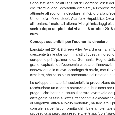
Sono stati annunciati i finalisti dell’edizione 2018 d
che promuovono l’economia circolare, a riconoscimen
attinente all’economia circolare, al riciclo o alla prev
Unito, Italia, Paesi Bassi, Austria e Repubblica Ceca 
alimentare, i materiali alternativi e gli imballaggi bi
scelto dopo un pitch dal vivo il 18 ottobre 2018 
euro.
Concept sostenibili per l’economia circolare
Lanciato nel 2014, il Green Alley Award è ormai arri
crescente tra le startup. I finalisti di quest’anno son
europei, e principalmente da Germania, Regno Unito e
grandi capisaldi dell’economia circolare: l’innovazione
innovazioni e le nuove tecnologie di riciclo, con il 37
circolare, che sono state presentate nel rimanente 2
Lo sviluppo di materiali sostenibili, la prevenzione dei 
racchiudono un enorme potenziale di business per i gi
progetti che hanno ottenuto il parere favorevole dei 
intelligente basato sull’idea di economia circolare”
di
di Magonza, attiva a livello mondiale, ha lanciato il p
consulenza per la conformità chimica e ambientale 
riscosso così tanto successo e che le startup si sia