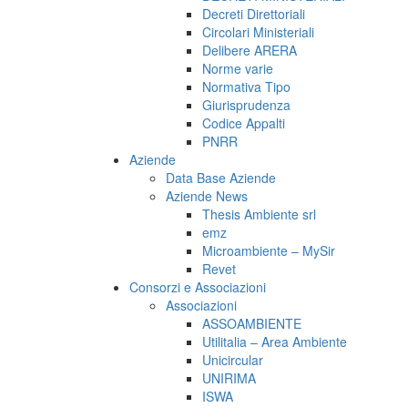
Decreti Direttoriali
Circolari Ministeriali
Delibere ARERA
Norme varie
Normativa Tipo
Giurisprudenza
Codice Appalti
PNRR
Aziende
Data Base Aziende
Aziende News
Thesis Ambiente srl
emz
Microambiente – MySir
Revet
Consorzi e Associazioni
Associazioni
ASSOAMBIENTE
Utilitalia – Area Ambiente
Unicircular
UNIRIMA
ISWA