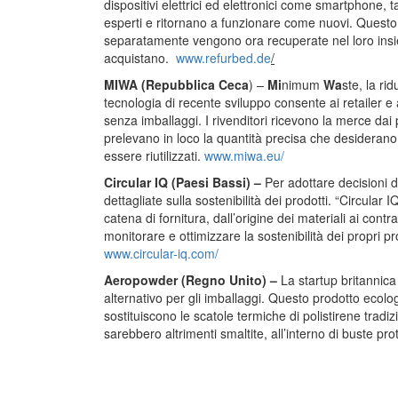
dispositivi elettrici ed elettronici come smartphone, 
esperti e ritornano a funzionare come nuovi. Questo s
separatamente vengono ora recuperate nel loro insi
acquistano.
www.refurbed.de
/
MIWA (Repubblica Ceca
) –
Mi
nimum
Wa
ste, la ri
tecnologia di recente sviluppo consente ai retailer 
senza imballaggi. I rivenditori ricevono la merce dai pr
prelevano in loco la quantità precisa che desiderano; 
essere riutilizzati.
www.miwa.eu/
Circular IQ (Paesi Bassi) –
Per adottare decisioni di
dettagliate sulla sostenibilità dei prodotti. “Circular 
catena di fornitura, dall’origine dei materiali ai cont
monitorare e ottimizzare la sostenibilità dei propri pr
www.circular-iq.com/
Aeropowder (Regno Unito) –
La startup britannic
alternativo per gli imballaggi. Questo prodotto ecologi
sostituiscono le scatole termiche di polistirene tradi
sarebbero altrimenti smaltite, all’interno di buste pro