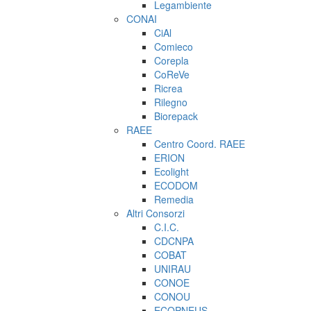
Legambiente
CONAI
CiAl
Comieco
Corepla
CoReVe
Ricrea
Rilegno
Biorepack
RAEE
Centro Coord. RAEE
ERION
Ecolight
ECODOM
Remedia
Altri Consorzi
C.I.C.
CDCNPA
COBAT
UNIRAU
CONOE
CONOU
ECOPNEUS