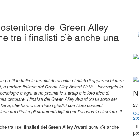
sostenitore del Green Alley
tra i finalisti c’è anche una
o profit in Italia in termini di raccolta di rifiuti di apparecchiature
A), e partner italiano del Green Alley Award 2018
–
incoraggia le
N
ecnologie e ogni anno premia le startup e le loro idee di
ia circolare. I finalisti del Green Alley Award 2018 sono sei
27
taliana, che hanno convinto i giudici con i loro concept
ione dei rifiuti e gli strumenti digitali per l’economia circolare. Il
CO
20
. I
che tra i sei
finalisti del
Green Alley Award 2018
c’è anche
pos