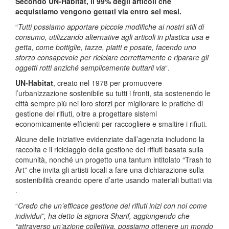
Secondo UN-Habitat, il 99% degli articoli che
acquistiamo vengono gettati via entro sei mesi.
“
Tutti possiamo apportare piccole modifiche ai nostri stili di
consumo, utilizzando alternative agli articoli in plastica usa e
getta, come bottiglie, tazze, piatti e posate, facendo uno
sforzo consapevole per riciclare correttamente e riparare gli
oggetti rotti anziché semplicemente buttarli via
“.
UN-Habitat
, creato nel 1978 per promuovere
l’urbanizzazione sostenibile su tutti i fronti, sta sostenendo le
città sempre più nei loro sforzi per migliorare le pratiche di
gestione dei rifiuti, oltre a progettare sistemi
economicamente efficienti per raccogliere e smaltire i rifiuti.
Alcune delle iniziative evidenziate dall’agenzia includono la
raccolta e il riciclaggio della gestione dei rifiuti basata sulla
comunità, nonché un progetto una tantum intitolato “Trash to
Art” che invita gli artisti locali a fare una dichiarazione sulla
sostenibilità creando opere d’arte usando materiali buttati via
.
“
Credo che un’efficace gestione dei rifiuti inizi con noi come
individui”, ha detto la signora Sharif, aggiungendo che
“attraverso un’azione collettiva, possiamo ottenere un mondo