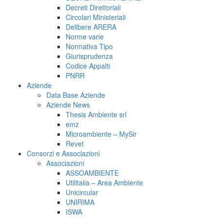
Decreti Direttoriali
Circolari Ministeriali
Delibere ARERA
Norme varie
Normativa Tipo
Giurisprudenza
Codice Appalti
PNRR
Aziende
Data Base Aziende
Aziende News
Thesis Ambiente srl
emz
Microambiente – MySir
Revet
Consorzi e Associazioni
Associazioni
ASSOAMBIENTE
Utilitalia – Area Ambiente
Unicircular
UNIRIMA
ISWA