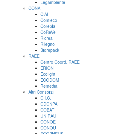
Legambiente
CONAI
CiAl
Comieco
Corepla
CoReVe
Ricrea
Rilegno
Biorepack
RAEE
Centro Coord. RAEE
ERION
Ecolight
ECODOM
Remedia
Altri Consorzi
C.I.C.
CDCNPA
COBAT
UNIRAU
CONOE
CONOU
ECOPNEUS