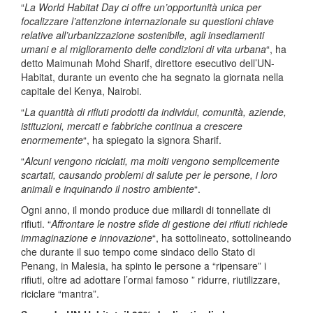
“
La World Habitat Day ci offre un’opportunità unica per
focalizzare l’attenzione internazionale su questioni chiave
relative all’urbanizzazione sostenibile, agli insediamenti
umani e al miglioramento delle condizioni di vita urbana
“, ha
detto Maimunah Mohd Sharif, direttore esecutivo dell’UN-
Habitat, durante un evento che ha segnato la giornata nella
capitale del Kenya, Nairobi.
“
La quantità di rifiuti prodotti da individui, comunità, aziende,
istituzioni, mercati e fabbriche continua a crescere
enormemente
“, ha spiegato la signora Sharif.
“
Alcuni vengono riciclati, ma molti vengono semplicemente
scartati, causando problemi di salute per le persone, i loro
animali e inquinando il nostro ambiente
“.
Ogni anno, il mondo produce due miliardi di tonnellate di
rifiuti. “
Affrontare le nostre sfide di gestione dei rifiuti richiede
immaginazione e innovazione
“, ha sottolineato, sottolineando
che durante il suo tempo come sindaco dello Stato di
Penang, in Malesia, ha spinto le persone a “ripensare” i
rifiuti, oltre ad adottare l’ormai famoso ” ridurre, riutilizzare,
riciclare “mantra”.