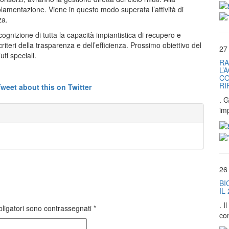
golamentazione. Viene in questo modo superata l’attività di
za.
gnizione di tutta la capacità impiantistica di recupero e
riteri della trasparenza e dell’efficienza. Prossimo obiettivo del
27
ti speciali.
RA
L’
CO
RI
. G
im
26
BI
IL
. 
bligatori sono contrassegnati
*
co