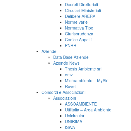
Decreti Direttoriali
Circolari Ministeriali
Delibere ARERA
Norme varie
Normativa Tipo
Giurisprudenza
Codice Appalti
PNRR
Aziende
Data Base Aziende
Aziende News
Thesis Ambiente srl
emz
Microambiente – MySir
Revet
Consorzi e Associazioni
Associazioni
ASSOAMBIENTE
Utilitalia – Area Ambiente
Unicircular
UNIRIMA
ISWA