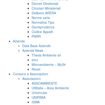
Decreti Direttoriali
Circolari Ministeriali
Delibere ARERA
Norme varie
Normativa Tipo
Giurisprudenza
Codice Appalti
PNRR
Aziende
Data Base Aziende
Aziende News
Thesis Ambiente srl
emz
Microambiente – MySir
Revet
Consorzi e Associazioni
Associazioni
ASSOAMBIENTE
Utilitalia – Area Ambiente
Unicircular
UNIRIMA
ISWA