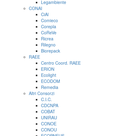
Legambiente
CONAI
CiAl
Comieco
Corepla
CoReVe
Ricrea
Rilegno
Biorepack
RAEE
Centro Coord. RAEE
ERION
Ecolight
ECODOM
Remedia
Altri Consorzi
C.I.C.
CDCNPA
COBAT
UNIRAU
CONOE
CONOU
ECOPNEUS