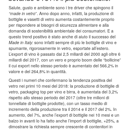
Salute, gusto e ambiente sono i tre driver che spingono il
“made in vetro
”. Anno dopo anno, infatti, la produzione di
bottiglie e vasetti di vetro aumenta costantemente proprio
per rispondere ai bisogni di sicurezza alimentare e alla
domanda di sostenibilità ambientale dei consumatori. E a
questo trend positivo è stato anche di aiuto il successo del
Made in Italy:
sono infatti sempre di più le bottiglie di vino e
spumante, rigorosamente in vetro, esportate all’estero.
L’export di vino è passato dai 2,5 miliardi del 2000 agli oltre 6
miliardi del 2017, con un vero e proprio boom delle “bollicine”
il cui export nello stesso periodo è aumentato del 566,2% in
valore e del 264,8% in quantità.
Questi i numeri che confermano la tendenza positiva del
vetro nei primi 10 mesi del 2018: la produzione di bottiglie di
vetro, packaging top per vino e birra, è aumentata del 3,2%
rispetto allo stesso periodo del 2017 (oltre tre milioni di
tonnellate di bottiglie prodotte), con un tasso medio di
incremento della produzione tra il 2014 e il 2017 del 2%. In
aumento, del 7%, anche l’export di bottiglie nei 10 mesi e un
balzo in avanti lo ha fatto anche l’import di bottiglie, +25%, a
dimostrare la richiesta sempre crescente di contenitori in