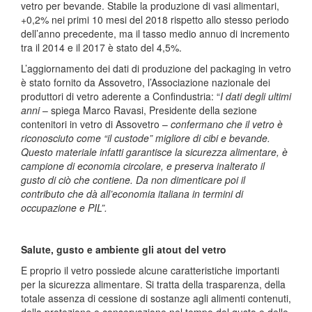
vetro per bevande. Stabile la produzione di vasi alimentari,
+0,2% nei primi 10 mesi del 2018 rispetto allo stesso periodo
dell’anno precedente, ma il tasso medio annuo di incremento
tra il 2014 e il 2017 è stato del 4,5%.
L’aggiornamento dei dati di produzione del packaging in vetro
è stato fornito da Assovetro, l’Associazione nazionale dei
produttori di vetro aderente a Confindustria: “
I dati degli ultimi
anni
– spiega Marco Ravasi, Presidente della sezione
contenitori in vetro di Assovetro –
confermano che il vetro è
riconosciuto come “il custode” migliore di cibi e bevande.
Questo materiale infatti garantisce la sicurezza alimentare, è
campione di economia circolare, e preserva inalterato il
gusto di ciò che contiene. Da non dimenticare poi il
contributo che dà all’economia italiana in termini di
occupazione e PIL”.
Salute, gusto e ambiente gli atout del vetro
E proprio il vetro possiede alcune caratteristiche importanti
per la sicurezza alimentare. Si tratta della trasparenza, della
totale assenza di cessione di sostanze agli alimenti contenuti,
della protezione e conservazione nel tempo del gusto e delle