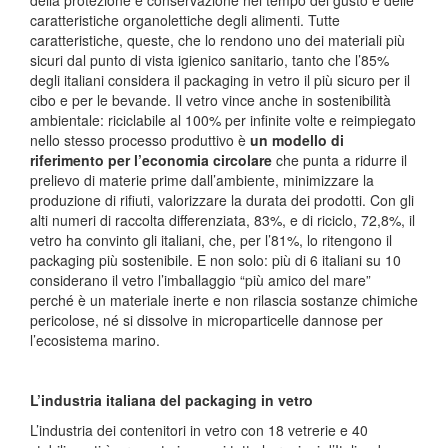
caratteristiche organolettiche degli alimenti. Tutte
caratteristiche, queste, che lo rendono uno dei materiali più
sicuri dal punto di vista igienico sanitario, tanto che l’85%
degli italiani considera il packaging in vetro il più sicuro per il
cibo e per le bevande. Il vetro vince anche in sostenibilità
ambientale: riciclabile al 100% per infinite volte e reimpiegato
nello stesso processo produttivo è
un modello di
riferimento per l’economia circolare
che punta a ridurre il
prelievo di materie prime dall’ambiente, minimizzare la
produzione di rifiuti, valorizzare la durata dei prodotti. Con gli
alti numeri di raccolta differenziata, 83%, e di riciclo, 72,8%, il
vetro ha convinto gli italiani, che, per l’81%, lo ritengono il
packaging più sostenibile. E non solo: più di 6 italiani su 10
considerano il vetro l’imballaggio “più amico del mare”
perché è un materiale inerte e non rilascia sostanze chimiche
pericolose, né si dissolve in microparticelle dannose per
l’ecosistema marino.
L’industria italiana del packaging in vetro
L’industria dei contenitori in vetro con 18 vetrerie e 40