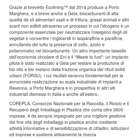
Grazie al brevetto Ecofining™ dal 2014 produce a Porto
Marghera, e a breve anche a Gela, biocarburanti di alta
qualità da oli alimentari usati e di frittura, grassi animali e altri
scarti non edibili attraverso un processo in cui l’idrogeno è un
componente essenziale per neutralizzare l’ossigeno degli oli
vegetali e convertire i trigliceridi in isoparaffine e paraffine,
annullando del tutto la presenza di zolfo, azoto e
poliaromatici nel biocarburante. Un altro importante tassello
dell’economia circolare di Eni è il “Waste to fuel”: un impianto
pilota è stato realizzato a Gela per testare la produzione di
bio olio e bio metano dalla frazione organica dei rifiuti solidi
urbani (FORSU), i cui risultati saranno fondamentali per la
annunciata realizzazione su scala industriale di impianti a
Ravenna, a Porto Marghera e in prospettiva in altri siti
industriali dismessi in Italia e anche all’estero.
COREPLA, Consorzio Nazionale per la Raccolta, il Riciclo e il
Recupero degli Imballaggi in Plastica che conta oltre 2600
imprese, è da sempre impegnato per una migliore gestione
del fine vita degli imballaggi in plastica anche mediante
attività informative e di sensibilizzazione di cittadini, istituzioni
ed imprese e sostiene attivamente la ricerca