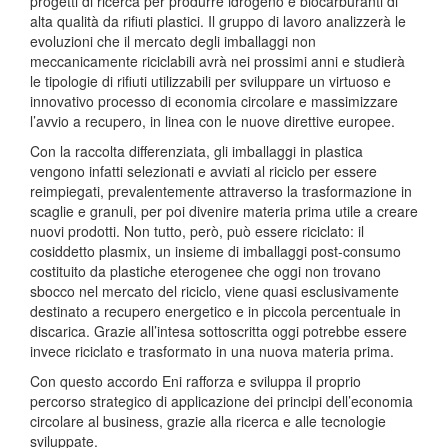
progetti di ricerca per produrre idrogeno e biocarburanti di
alta qualità da rifiuti plastici. Il gruppo di lavoro analizzerà le
evoluzioni che il mercato degli imballaggi non
meccanicamente riciclabili avrà nei prossimi anni e studierà
le tipologie di rifiuti utilizzabili per sviluppare un virtuoso e
innovativo processo di economia circolare e massimizzare
l’avvio a recupero, in linea con le nuove direttive europee.
Con la raccolta differenziata, gli imballaggi in plastica
vengono infatti selezionati e avviati al riciclo per essere
reimpiegati, prevalentemente attraverso la trasformazione in
scaglie e granuli, per poi divenire materia prima utile a creare
nuovi prodotti. Non tutto, però, può essere riciclato: il
cosiddetto plasmix, un insieme di imballaggi post-consumo
costituito da plastiche eterogenee che oggi non trovano
sbocco nel mercato del riciclo, viene quasi esclusivamente
destinato a recupero energetico e in piccola percentuale in
discarica. Grazie all’intesa sottoscritta oggi potrebbe essere
invece riciclato e trasformato in una nuova materia prima.
Con questo accordo Eni rafforza e sviluppa il proprio
percorso strategico di applicazione dei principi dell’economia
circolare al business, grazie alla ricerca e alle tecnologie
sviluppate.