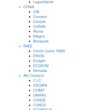
Legambiente
CONAI
CiAl
Comieco
Corepla
CoReVe
Ricrea
Rilegno
Biorepack
RAEE
Centro Coord. RAEE
ERION
Ecolight
ECODOM
Remedia
Altri Consorzi
C.I.C.
CDCNPA
COBAT
UNIRAU
CONOE
CONOU
ECOPNEUS