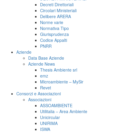
Decreti Direttoriali
Circolari Ministeriali
Delibere ARERA
Norme varie
Normativa Tipo
Giurisprudenza
Codice Appalti
PNRR
Aziende
Data Base Aziende
Aziende News
Thesis Ambiente srl
emz
Microambiente – MySir
Revet
Consorzi e Associazioni
Associazioni
ASSOAMBIENTE
Utilitalia – Area Ambiente
Unicircular
UNIRIMA
ISWA