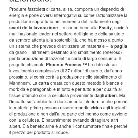
Produrre fazzoletti di carta, si sa, comporta un dispendio di
energia e pone diversi interrogativi su come razionalizzare la
produzione soprattutto nel momento del trattamento degli
scarti della lavorazione
. Lo sanno bene alla
Essity
, società
multinazionale leader nel settore dell’igiene e della salute e
da sempre attenta alla sostenibilità, che ha messo a punto
un sistema che prevede di utilizzare un materiale – la
paglia
da grano – altrimenti destinato allo smaltimento (oneroso) –
per la produzione di fazzoletti e carta di largo consumo. Il
progetto chiamato
Phoenix Process ™
ha richiesto un
investimento complessivo di 37 milioni di euro e, dall’anno
prossimo, si comincerà la produzione nello stabilimento di
Mannheim. La
carta
creata con questo metodo è bianca e
morbida e paragonabile in tutto e per tutto e per qualità al
tissue ottenuto con la cellulosa proveniente dagli
alberi
. Ma
l’impatto sull’ambiente è decisamente inferiore anche perché
le materie prime possono essere reperite vicino agli impianti
di produzione e non dall’altra parte del mondo come avviene
con la cellulosa. E naturalmente evitando di tagliare altri
alberi. E a beneficiarne è anche il consumatore finale perché
il prezzo del prodotto si riduce.