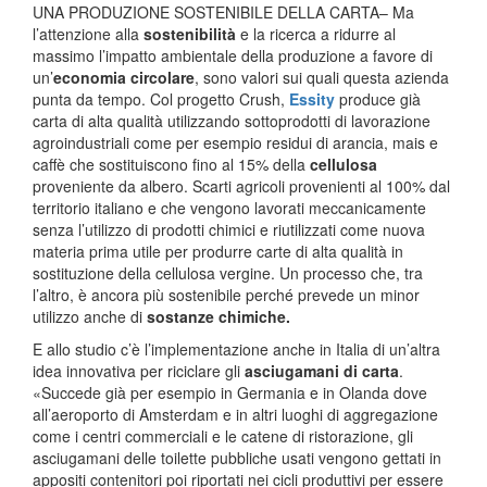
UNA PRODUZIONE SOSTENIBILE DELLA CARTA– Ma
l’attenzione alla
sostenibilità
e la ricerca a ridurre al
massimo l’impatto ambientale della produzione a favore di
un’
economia circolare
, sono valori sui quali questa azienda
punta da tempo. Col progetto Crush,
Essity
produce già
carta di alta qualità utilizzando sottoprodotti di lavorazione
agroindustriali come per esempio residui di arancia, mais e
caffè che sostituiscono fino al 15% della
cellulosa
proveniente da albero. Scarti agricoli provenienti al 100% dal
territorio italiano e che vengono lavorati meccanicamente
senza l’utilizzo di prodotti chimici e riutilizzati come nuova
materia prima utile per produrre carte di alta qualità in
sostituzione della cellulosa vergine. Un processo che, tra
l’altro, è ancora più sostenibile perché prevede un minor
utilizzo anche di
sostanze chimiche.
E allo studio c’è l’implementazione anche in Italia di un’altra
idea innovativa per riciclare gli
asciugamani di carta
.
«Succede già per esempio in Germania e in Olanda dove
all’aeroporto di Amsterdam e in altri luoghi di aggregazione
come i centri commerciali e le catene di ristorazione, gli
asciugamani delle toilette pubbliche usati vengono gettati in
appositi contenitori poi riportati nei cicli produttivi per essere