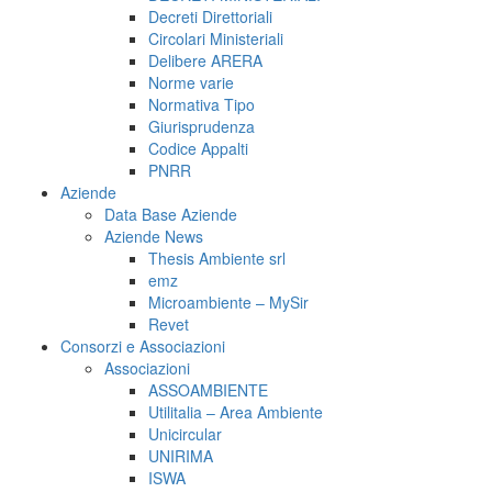
Decreti Direttoriali
Circolari Ministeriali
Delibere ARERA
Norme varie
Normativa Tipo
Giurisprudenza
Codice Appalti
PNRR
Aziende
Data Base Aziende
Aziende News
Thesis Ambiente srl
emz
Microambiente – MySir
Revet
Consorzi e Associazioni
Associazioni
ASSOAMBIENTE
Utilitalia – Area Ambiente
Unicircular
UNIRIMA
ISWA