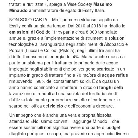
trattati e riutilizzati», spiega a Wise Society
Massimo
Minaudo
amministratore delegato di Essity Italia.
NON SOLO CARTA – Ma il percorso virtuoso seguito da
Essity continua già da tempo. Dal 2010 al 2018 ha ridotto le
emissioni di Co2
dell’11% pari a circa 8.000 tonnellate
annue e, grazie all’implementazione di strumenti e soluzioni
tecnologiche all’avanguardia negli stabilimenti di Altopascio e
Porcari (Lucca) e Collodi (Pistoia), negli ultimi tre anni ha
ridotto il consumo di energia del 4%. Ma ha anche messo a
punto un sistema per il trattamento primario delle acque
impiegate negli stabilimenti che poi vengono scaricate in un
impianto in grado di trattare fino a 70 mc/ora di
acque reflue
rimuovendo il 98% dei contaminanti solidi. E da quasi un
anno hanno cominciato a rimettere in circolo i
fanghi
della
lavorazione offrendoli ad una società del territorio che li
riutilizza totalmente per produrre solette di cartone per le
scarpe nell’ottica del
riciclo
e dell’economia circolare.
Un impegno che è anche una vera e propria filosofia
aziendale: «Noi siamo convinti – aggiunge Minudo – che
essere sostenibili non significa avere una parte di budget
ritagliato per questo scopo, ma prevede un approccio diverso