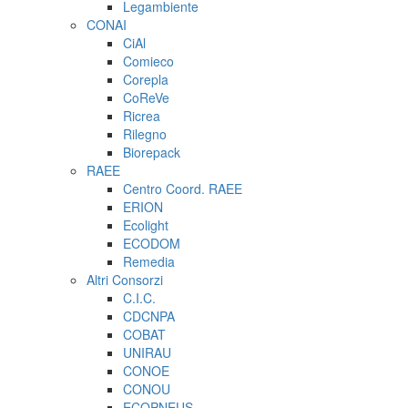
Legambiente
CONAI
CiAl
Comieco
Corepla
CoReVe
Ricrea
Rilegno
Biorepack
RAEE
Centro Coord. RAEE
ERION
Ecolight
ECODOM
Remedia
Altri Consorzi
C.I.C.
CDCNPA
COBAT
UNIRAU
CONOE
CONOU
ECOPNEUS