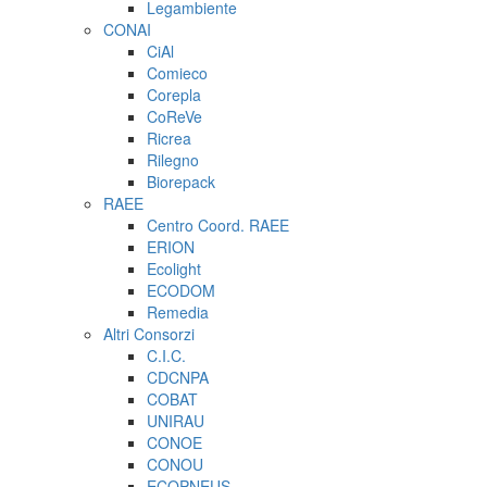
Legambiente
CONAI
CiAl
Comieco
Corepla
CoReVe
Ricrea
Rilegno
Biorepack
RAEE
Centro Coord. RAEE
ERION
Ecolight
ECODOM
Remedia
Altri Consorzi
C.I.C.
CDCNPA
COBAT
UNIRAU
CONOE
CONOU
ECOPNEUS