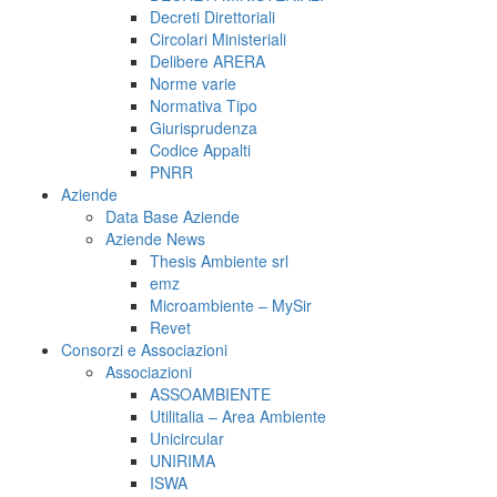
Decreti Direttoriali
Circolari Ministeriali
Delibere ARERA
Norme varie
Normativa Tipo
Giurisprudenza
Codice Appalti
PNRR
Aziende
Data Base Aziende
Aziende News
Thesis Ambiente srl
emz
Microambiente – MySir
Revet
Consorzi e Associazioni
Associazioni
ASSOAMBIENTE
Utilitalia – Area Ambiente
Unicircular
UNIRIMA
ISWA