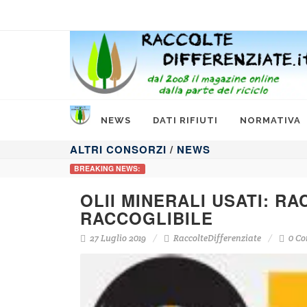
NEWS
DATI RIFIUTI
NORMATIVA
ALTRI CONSORZI
/
NEWS
BREAKING NEWS:
OLII MINERALI USATI: RA
RACCOGLIBILE
27 Luglio 2019
RaccolteDifferenziate
0 Co