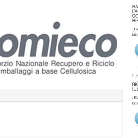
RA
L’
CO
RI
. Gi
Min
2
BI
IL
. I
loca