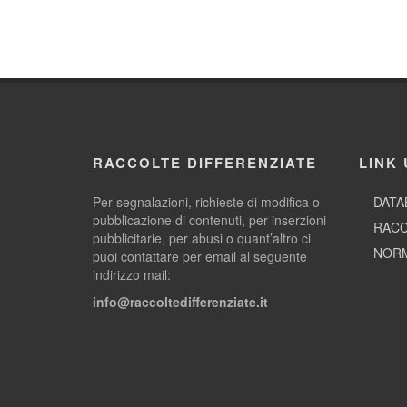
RACCOLTE DIFFERENZIATE
LINK 
Per segnalazioni, richieste di modifica o
DATA
pubblicazione di contenuti, per inserzioni
RACC
pubblicitarie, per abusi o quant’altro ci
NORM
puoi contattare per email al seguente
indirizzo mail:
info@raccoltedifferenziate.it