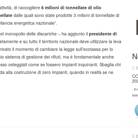
ttività, di raccogliere
6 milioni di tonnellate di olio
nellate
dalle quali sono state prodotte 3 milioni di tonnellate di
bilancia energetica nazionale”.
del monopolio delle discariche – ha aggiunto il
presidente di
tamente e su tutto il territorio nazionale deve utilizzare la leva
rrivato il momento di cambiare la legge sull’ecotassa per lo
N
io sistema di gestione dei rifiuti, ma è fondamentale anche
 spesso osteggiati come se fossero impianti inquinanti. Sbaglia chi
2
nda alla costruzione di zero impianti, quando in realtà se ne
CO
20
. Il
sos
2