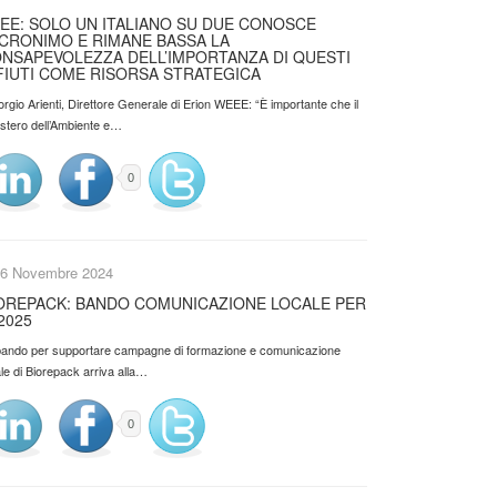
EE: SOLO UN ITALIANO SU DUE CONOSCE
ACRONIMO E RIMANE BASSA LA
NSAPEVOLEZZA DELL’IMPORTANZA DI QUESTI
FIUTI COME RISORSA STRATEGICA
orgio Arienti, Direttore Generale di Erion WEEE: “È importante che il
istero dell’Ambiente e…
0
6 Novembre 2024
OREPACK: BANDO COMUNICAZIONE LOCALE PER
 2025
l bando per supportare campagne di formazione e comunicazione
le di Biorepack arriva alla…
0