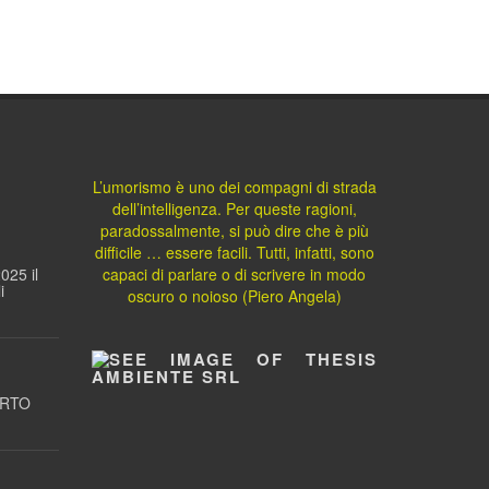
L’umorismo è uno dei compagni di strada
dell’intelligenza. Per queste ragioni,
paradossalmente, si può dire che è più
difficile … essere facili. Tutti, infatti, sono
025 il
capaci di parlare o di scrivere in modo
i
oscuro o noioso (Piero Angela)
ORTO