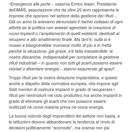
“
Emergenza alle porte
– osserva Enrico Iesari, Presidente
dell’AMIS, associazione che da oltre 25 anni rappresenta le
imprese che operano nel settore della gestione dei rifiuti -.
G
ià un anno fa avevamo denunciato il rischio collasso di ogni
attività se la politica non avesse agevolato la creazione di
nuovi impianti o l’ampliamento di quelli esistenti, destinati al
recupero e allo smaltimento finale. Ma tant’è, nulla si è
mosso e bisognerebbe muoversi molto di più e in fretta
perché la situazione, già grave, s’è fatta insostenibile: le
nostre discariche, indispensabili per completare la gestione
rifiuti industriali – in quanto non tutti gli scarti possono essere
riciclati o diventare energia – stanno esaurendo gli spazi
”.
Troppi rifiuti per la nostra dotazione impiantistica, e questo
anche a dispetto della normativa europea, che impone agli
Stati membri di costruire impianti in grado di recuperare i
rifiuti per reintrodurli nel ciclo produttivo ma anche impianti in
grado di eliminare gli scarti che non possono essere
riutilizzati né come materia prima né come energia.
La buona volontà degli imprenditori del settore non basta, e
le istituzioni devono abbandonare la tendenza al rinvio di
decisioni politicamente “scomode”, ma oramai non più