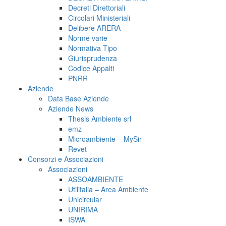
Decreti Direttoriali
Circolari Ministeriali
Delibere ARERA
Norme varie
Normativa Tipo
Giurisprudenza
Codice Appalti
PNRR
Aziende
Data Base Aziende
Aziende News
Thesis Ambiente srl
emz
Microambiente – MySir
Revet
Consorzi e Associazioni
Associazioni
ASSOAMBIENTE
Utilitalia – Area Ambiente
Unicircular
UNIRIMA
ISWA