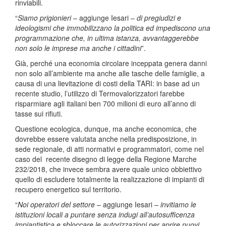
rinviabili.
“
Siamo prigionieri
– aggiunge Iesari –
di pregiudizi e
ideologismi che immobilizzano la politica ed impediscono una
programmazione che, in ultima istanza, avvantaggerebbe
non solo le imprese ma anche i cittadini
”.
Già, perché una economia circolare inceppata genera danni
non solo all’ambiente ma anche alle tasche delle famiglie, a
causa di una lievitazione di costi della TARI: in base ad un
recente studio, l’utilizzo di Termovalorizzatori farebbe
risparmiare agli italiani ben 700 milioni di euro all’anno di
tasse sui rifiuti.
Questione ecologica, dunque, ma anche economica, che
dovrebbe essere valutata anche nella predisposizione, in
sede regionale, di atti normativi e programmatori, come nel
caso del recente disegno di legge della Regione Marche
232/2018, che invece sembra avere quale unico obbiettivo
quello di escludere totalmente la realizzazione di impianti di
recupero energetico sul territorio.
“
Noi operatori del settore
– aggiunge Iesari
– invitiamo le
istituzioni locali a puntare senza indugi all’autosufficenza
impiantistica e sbloccare le autorizzazioni per aprire nuovi