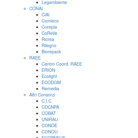
Legambiente
CONAI
CiAl
Comieco
Corepla
CoReVe
Ricrea
Rilegno
Biorepack
RAEE
Centro Coord. RAEE
ERION
Ecolight
ECODOM
Remedia
Altri Consorzi
C.I.C.
CDCNPA
COBAT
UNIRAU
CONOE
CONOU
ECOPNEUS