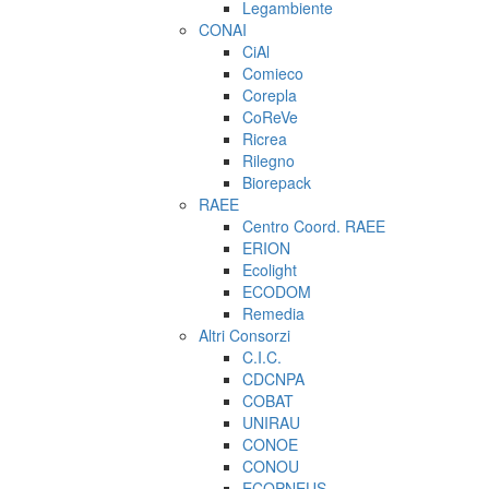
Legambiente
CONAI
CiAl
Comieco
Corepla
CoReVe
Ricrea
Rilegno
Biorepack
RAEE
Centro Coord. RAEE
ERION
Ecolight
ECODOM
Remedia
Altri Consorzi
C.I.C.
CDCNPA
COBAT
UNIRAU
CONOE
CONOU
ECOPNEUS