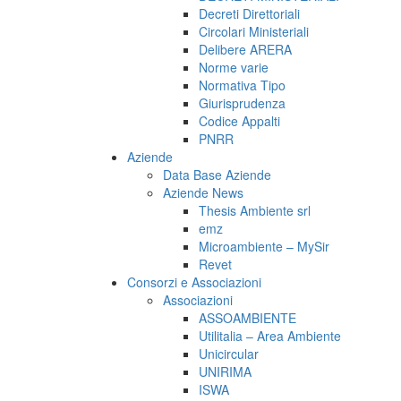
Decreti Direttoriali
Circolari Ministeriali
Delibere ARERA
Norme varie
Normativa Tipo
Giurisprudenza
Codice Appalti
PNRR
Aziende
Data Base Aziende
Aziende News
Thesis Ambiente srl
emz
Microambiente – MySir
Revet
Consorzi e Associazioni
Associazioni
ASSOAMBIENTE
Utilitalia – Area Ambiente
Unicircular
UNIRIMA
ISWA