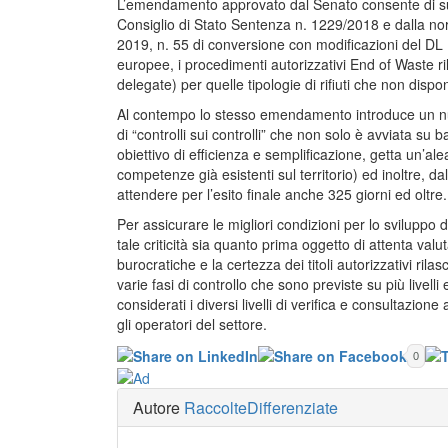
L’emendamento approvato dal Senato consente di sup
Consiglio di Stato Sentenza n. 1229/2018 e dalla nor
2019, n. 55 di conversione con modificazioni del DL 18
europee, i procedimenti autorizzativi End of Waste ri
delegate) per quelle tipologie di rifiuti che non disp
Al contempo lo stesso emendamento introduce un nuovo
di “controlli sui controlli” che non solo è avviata su 
obiettivo di efficienza e semplificazione, getta un’al
competenze già esistenti sul territorio) ed inoltre, d
attendere per l’esito finale anche 325 giorni ed oltre.
Per assicurare le migliori condizioni per lo sviluppo
tale criticità sia quanto prima oggetto di attenta val
burocratiche e la certezza dei titoli autorizzativi rila
varie fasi di controllo che sono previste su più livell
considerati i diversi livelli di verifica e consultazione 
gli operatori del settore.
0
Autore
RaccolteDifferenziate