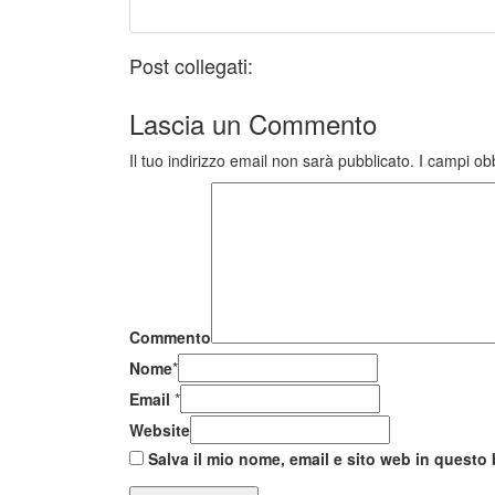
Post collegati:
Lascia un
Commento
Il tuo indirizzo email non sarà pubblicato.
I campi ob
Commento
Nome
*
Email
*
Website
Salva il mio nome, email e sito web in quest