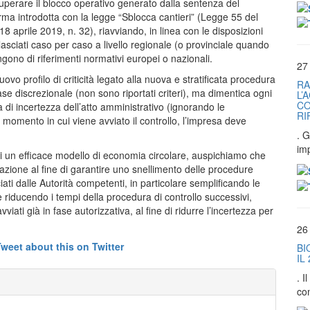
erare il blocco operativo generato dalla sentenza del
ma introdotta con la legge “Sblocca cantieri” (Legge 55 del
 aprile 2019, n. 32), riavviando, in linea con le disposizioni
lasciati caso per caso a livello regionale (o provinciale quando
ongono di riferimenti normativi europei o nazionali.
27
 profilo di criticità legato alla nuova e stratificata procedura
RA
base discrezionale (non sono riportati criteri), ma dimentica ogni
L’
CO
ea di incertezza dell’atto amministrativo (ignorando le
RI
al momento in cui viene avviato il controllo, l’impresa deve
. G
im
 di un efficace modello di economia circolare, auspichiamo che
utazione al fine di garantire uno snellimento delle procedure
sciati dalle Autorità competenti, in particolare semplificando le
i e riducendo i tempi della procedura di controllo successivi,
avviati già in fase autorizzativa, al fine di ridurre l’incertezza per
26
BI
IL
. 
co