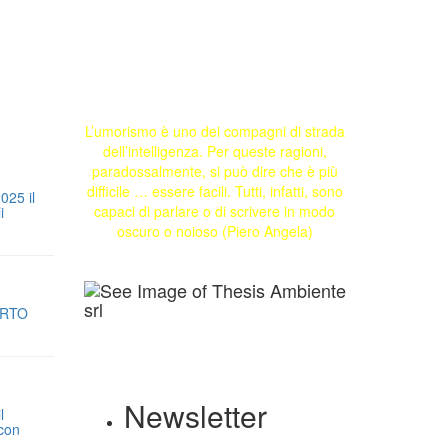
L’umorismo è uno dei compagni di strada
dell’intelligenza. Per queste ragioni,
paradossalmente, si può dire che è più
difficile … essere facili. Tutti, infatti, sono
025 il
capaci di parlare o di scrivere in modo
i
oscuro o noioso (Piero Angela)
ORTO
Newsletter
l
 con