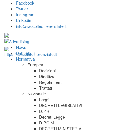
Facebook
Twitter
Instagram
Linkedin
info@raccoltedifferenziate.it
News
Dati Rifiuti
Normativa
Europea
Decisioni
Direttive
Regolamenti
Trattati
Nazionale
Leggi
DECRETI LEGISLATIVI
D.P.R.
Decreti Legge
D.P.C.M.
DECRETI MINISTERIALI