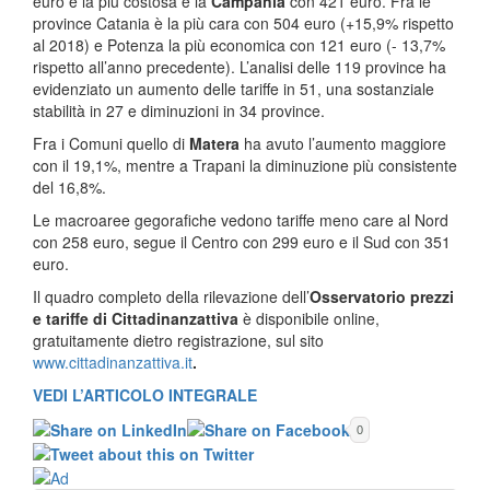
euro e la più costosa è la
Campania
con 421 euro. Fra le
province Catania è la più cara con 504 euro (+15,9% rispetto
al 2018) e Potenza la più economica con 121 euro (- 13,7%
rispetto all’anno precedente). L’analisi delle 119 province ha
evidenziato un aumento delle tariffe in 51, una sostanziale
stabilità in 27 e diminuzioni in 34 province.
Fra i Comuni quello di
Matera
ha avuto l’aumento maggiore
con il 19,1%, mentre a Trapani la diminuzione più consistente
del 16,8%.
Le macroaree gegorafiche vedono tariffe meno care al Nord
con 258 euro, segue il Centro con 299 euro e il Sud con 351
euro.
Il quadro completo della rilevazione dell’
Osservatorio prezzi
e tariffe di Cittadinanzattiva
è disponibile online,
gratuitamente dietro registrazione, sul sito
www.cittadinanzattiva.it
.
VEDI L’ARTICOLO INTEGRALE
0