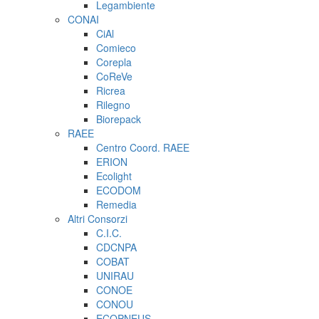
Legambiente
CONAI
CiAl
Comieco
Corepla
CoReVe
Ricrea
Rilegno
Biorepack
RAEE
Centro Coord. RAEE
ERION
Ecolight
ECODOM
Remedia
Altri Consorzi
C.I.C.
CDCNPA
COBAT
UNIRAU
CONOE
CONOU
ECOPNEUS