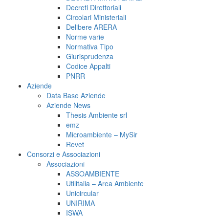
Decreti Direttoriali
Circolari Ministeriali
Delibere ARERA
Norme varie
Normativa Tipo
Giurisprudenza
Codice Appalti
PNRR
Aziende
Data Base Aziende
Aziende News
Thesis Ambiente srl
emz
Microambiente – MySir
Revet
Consorzi e Associazioni
Associazioni
ASSOAMBIENTE
Utilitalia – Area Ambiente
Unicircular
UNIRIMA
ISWA