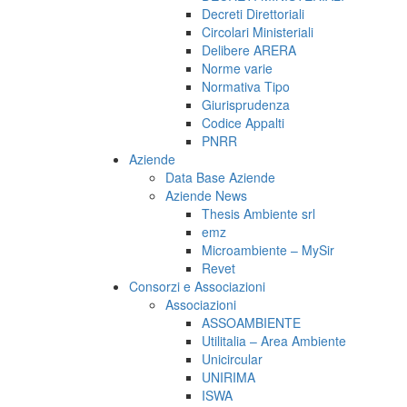
Decreti Direttoriali
Circolari Ministeriali
Delibere ARERA
Norme varie
Normativa Tipo
Giurisprudenza
Codice Appalti
PNRR
Aziende
Data Base Aziende
Aziende News
Thesis Ambiente srl
emz
Microambiente – MySir
Revet
Consorzi e Associazioni
Associazioni
ASSOAMBIENTE
Utilitalia – Area Ambiente
Unicircular
UNIRIMA
ISWA