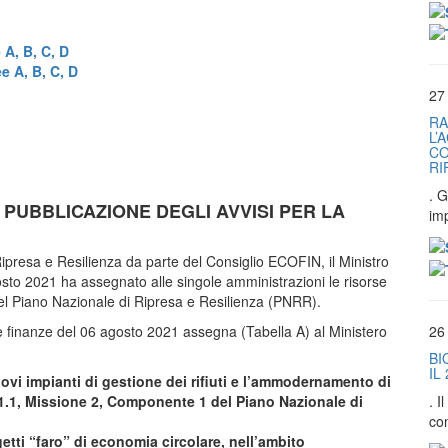
A, B, C, D
 A, B, C, D
27
RA
L’
CO
RI
. G
2 – PUBBLICAZIONE DEGLI AVVISI PER LA
im
ipresa e Resilienza da parte del Consiglio ECOFIN, il Ministro
sto 2021 ha assegnato alle singole amministrazioni le risorse
i del Piano Nazionale di Ripresa e Resilienza (PNRR).
26
le finanze del 06 agosto 2021 assegna (Tabella A) al Ministero
BI
IL
uovi impianti di gestione dei rifiuti e l’ammodernamento di
. 
o 1.1, Missione 2, Componente 1 del Piano Nazionale di
co
getti “faro” di economia circolare, nell’ambito