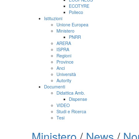
ECOTYRE
Polieco
Istituzioni
Unione Europea
Ministero
PNRR
ARERA
ISPRA
Regioni
Province
Anci
Università
Autority
Documenti
Didattica Amb.
Dispense
VIDEO
Studi e Ricerca
Tesi
Ministero
/
News
/
No