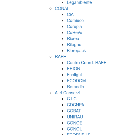
Legambiente
CONAI
CiAl
Comieco
Corepla
CoReVe
Ricrea
Rilegno
Biorepack
RAEE
Centro Coord. RAEE
ERION
Ecolight
ECODOM
Remedia
Altri Consorzi
C.I.C.
CDCNPA
COBAT
UNIRAU
CONOE
CONOU
ECOPNEUS