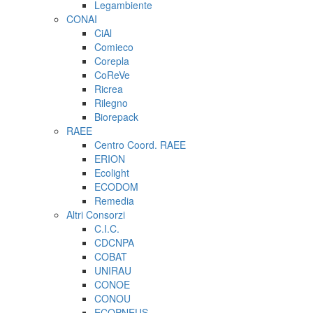
Legambiente
CONAI
CiAl
Comieco
Corepla
CoReVe
Ricrea
Rilegno
Biorepack
RAEE
Centro Coord. RAEE
ERION
Ecolight
ECODOM
Remedia
Altri Consorzi
C.I.C.
CDCNPA
COBAT
UNIRAU
CONOE
CONOU
ECOPNEUS