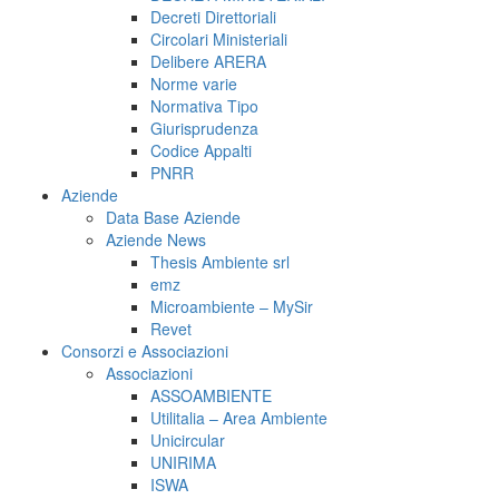
Decreti Direttoriali
Circolari Ministeriali
Delibere ARERA
Norme varie
Normativa Tipo
Giurisprudenza
Codice Appalti
PNRR
Aziende
Data Base Aziende
Aziende News
Thesis Ambiente srl
emz
Microambiente – MySir
Revet
Consorzi e Associazioni
Associazioni
ASSOAMBIENTE
Utilitalia – Area Ambiente
Unicircular
UNIRIMA
ISWA