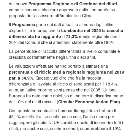
del nuovo
Programma Regionale di Gestione dei rifiuti
verso l’economia circolare approvato dalla Lombardia su
proposta dell’assessore all’Ambiente e Clima.
Il
Programma
parte dai dati attuali, o almeno dagli ultimi
disponibili, e informa che in
Lombardia nel 2020 la raccolta
differenziata ha raggiunto il 73,3%
medio regionale con il
20% dei Comuni che si attestano stabilmente oltre l’80%.
La percentuale di raccolta differenziata a livello comunale è
cresciuta costantemente negli ultimi dieci anni.
Le valutazioni effettuate hanno portato a stimare una
percentuale di riciclo media regionale raggiunta nel 2019
pari a 54,9%
. Questo vuol dire che fra la raccolta
differenziata e l’avviato al riciclo ci sono scarti per il 18,4%,
un quantitativo enorme se si pensa che nel 2035 l’Unione
Europea ha dato come obiettivo di mettere in discarica meno
del 10% dei rifiuti raccolti (
Circular Economy Action Plan
).
Con queste percentuali la Lombardia oggi deve trattare il
45,1% dei rifiuti e, se continuasse così, l’unico modo per
raggiungere gli obiettivi UE sarebbe quello di incenerire tutti i
rifiuti, ma anche così, scorie e ceneri, supererebbero il 10%.