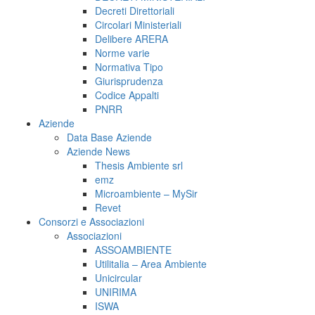
Decreti Direttoriali
Circolari Ministeriali
Delibere ARERA
Norme varie
Normativa Tipo
Giurisprudenza
Codice Appalti
PNRR
Aziende
Data Base Aziende
Aziende News
Thesis Ambiente srl
emz
Microambiente – MySir
Revet
Consorzi e Associazioni
Associazioni
ASSOAMBIENTE
Utilitalia – Area Ambiente
Unicircular
UNIRIMA
ISWA