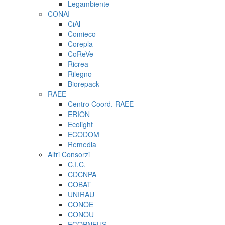
Legambiente
CONAI
CiAl
Comieco
Corepla
CoReVe
Ricrea
Rilegno
Biorepack
RAEE
Centro Coord. RAEE
ERION
Ecolight
ECODOM
Remedia
Altri Consorzi
C.I.C.
CDCNPA
COBAT
UNIRAU
CONOE
CONOU
ECOPNEUS