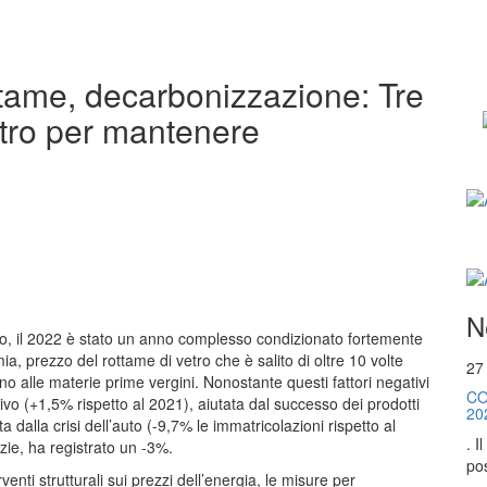
ttame, decarbonizzazione: Tre
vetro per mantenere
N
o, il 2022 è stato un anno complesso condizionato fortemente
a, prezzo del rottame di vetro che è salito di oltre 10 volte
27
rno alle materie prime vergini. Nonostante questi fattori negativi
CO
ivo (+1,5% rispetto al 2021), aiutata dal successo dei prodotti
20
a dalla crisi dell’auto (-9,7% le immatricolazioni rispetto al
. I
izie, ha registrato un -3%.
pos
venti strutturali sui prezzi dell’energia, le misure per