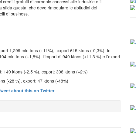
rediti gratuiti di carbonio concessi alle industrie e il
a sfida questa, che deve rimodulare le abitudini dei
lli di business.
port 1,299 mln tons (+11%), export 615 ktons (-0,3%). In
4,104 mln tons (+1,8%), l’import di 940 ktons (+11,3 %) e l’export
t: 149 ktons (-2,5 %), export: 308 ktons (+2%)
ons (-28 %), export: 47 ktons (-48%)