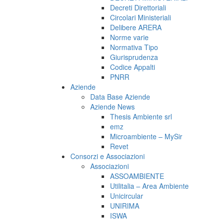
Decreti Direttoriali
Circolari Ministeriali
Delibere ARERA
Norme varie
Normativa Tipo
Giurisprudenza
Codice Appalti
PNRR
Aziende
Data Base Aziende
Aziende News
Thesis Ambiente srl
emz
Microambiente – MySir
Revet
Consorzi e Associazioni
Associazioni
ASSOAMBIENTE
Utilitalia – Area Ambiente
Unicircular
UNIRIMA
ISWA