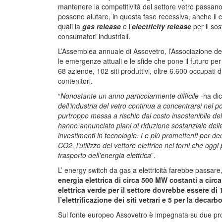
mantenere la competitività del settore vetro passan
possono aiutare, in questa fase recessiva, anche il c
quali la
gas release
e l’
electricity release
per il sos
consumatori industriali.
L’Assemblea annuale di Assovetro, l’Associazione deg
le emergenze attuali e le sfide che pone il futuro pe
68 aziende, 102 siti produttivi, oltre 6.600 occupati 
contenitori.
“
Nonostante un anno particolarmente difficile
-ha dic
dell’industria del vetro continua a concentrarsi nel 
purtroppo messa a rischio dal costo insostenibile de
hanno annunciato piani di riduzione sostanziale dell
investimenti in tecnologie. Le più promettenti per dec
CO2, l’utilizzo del vettore elettrico nei forni che ogg
trasporto dell’energia elettrica
”.
L’ energy switch da gas a elettricità farebbe passare, i
energia elettrica di circa 500 MW costanti a circ
elettrica verde per il settore dovrebbe essere di 
l’elettrificazione dei siti vetrari e 5 per la deca
Sul fonte europeo Assovetro è impegnata su due provv