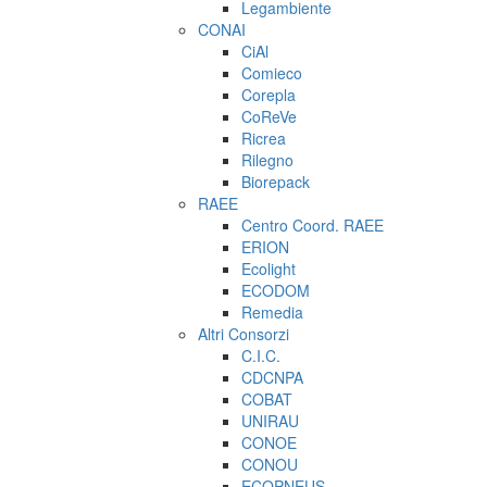
Legambiente
CONAI
CiAl
Comieco
Corepla
CoReVe
Ricrea
Rilegno
Biorepack
RAEE
Centro Coord. RAEE
ERION
Ecolight
ECODOM
Remedia
Altri Consorzi
C.I.C.
CDCNPA
COBAT
UNIRAU
CONOE
CONOU
ECOPNEUS