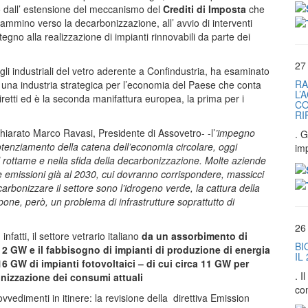
o dall’ estensione del meccanismo del
Crediti di Imposta
che
ammino verso la decarbonizzazione, all’ avvio di interventi
tegno alla realizzazione di impianti rinnovabili da parte dei
27
li industriali del vetro aderente a Confindustria, ha esaminato
RA
r una industria strategica per l’economia del Paese che conta
L’
diretti ed è la seconda manifattura europea, la prima per i
CO
RI
hiarato Marco Ravasi, Presidente di Assovetro- -l’
’impegno
. G
potenziamento della catena dell’economia circolare, oggi
im
l rottame e nella sfida della decarbonizzazione. Molte aziende
e emissioni già al 2030, cui dovranno corrispondere, massicci
arbonizzare il settore sono l’idrogeno verde, la cattura della
i pone, però, un problema di infrastrutture soprattutto di
26
nfatti, il settore vetrario italiano
da un assorbimento di
BI
a 2 GW e il fabbisogno di impianti di produzione di energia
IL
16 GW di impianti fotovoltaici – di cui circa 11 GW per
. 
rbonizzazione dei consumi attuali
co
edimenti in itinere: la revisione della direttiva Emission