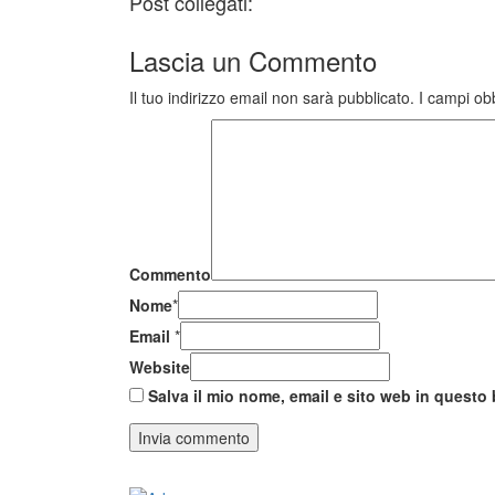
Post collegati:
Lascia un
Commento
Il tuo indirizzo email non sarà pubblicato.
I campi ob
Commento
Nome
*
Email
*
Website
Salva il mio nome, email e sito web in quest