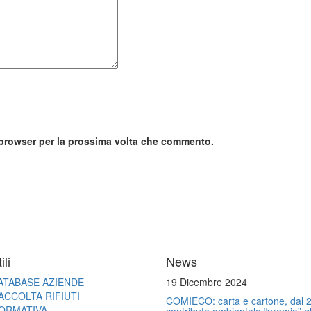
o browser per la prossima volta che commento.
ili
News
ATABASE AZIENDE
19 Dicembre 2024
ACCOLTA RIFIUTI
COMIECO: carta e cartone, dal 2
ORMATIVA
contributo ambientale “premia” gl