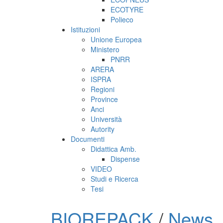
ECOTYRE
Polieco
Istituzioni
Unione Europea
Ministero
PNRR
ARERA
ISPRA
Regioni
Province
Anci
Università
Autority
Documenti
Didattica Amb.
Dispense
VIDEO
Studi e Ricerca
Tesi
BIOREPACK
/
News