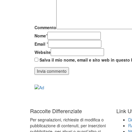
Commento
Nome
*
Email
*
Website
Salva il mio nome, email e sito web in quest
Raccolte Differenziate
Link Ut
Per segnalazioni, richieste di modifica o
D
pubblicazione di contenuti, per inserzioni
R
pubblicitarie, per abusi o quant’altro ci
N