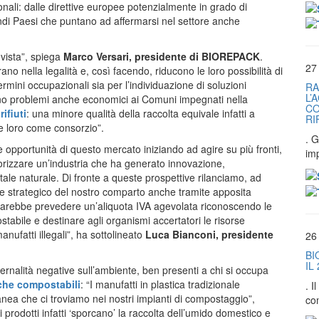
ali: dalle direttive europee potenzialmente in grado di
andi Paesi che puntano ad affermarsi nel settore anche
 vista”, spiega
Marco Versari, presidente di BIOREPACK
.
27
no nella legalità e, così facendo, riducono le loro possibilità di
ermini occupazionali sia per l’individuazione di soluzioni
RA
L’
eano problemi anche economici ai Comuni impegnati nella
CO
ifiuti
: una minore qualità della raccolta equivale infatti a
RI
e loro come consorzio”.
. G
opportunità di questo mercato iniziando ad agire su più fronti,
im
lorizzare un’industria che ha generato innovazione,
tale naturale. Di fronte a queste prospettive rilanciamo, ad
re strategico del nostro comparto anche tramite apposita
arebbe prevedere un’aliquota IVA agevolata riconoscendo le
stabile e destinare agli organismi accertatori le risorse
nufatti illegali”, ha sottolineato
Luca Bianconi, presidente
26
BI
IL
sternalità negative sull’ambiente, ben presenti a chi si occupa
che compostabili
: “I manufatti in plastica tradizionale
. 
nea che ci troviamo nei nostri impianti di compostaggio”,
co
i prodotti infatti ‘sporcano’ la raccolta dell’umido domestico e