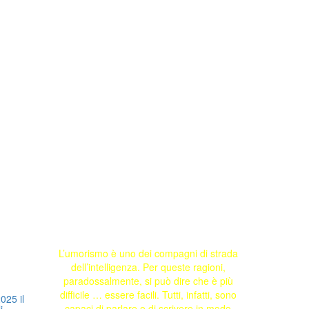
L’umorismo è uno dei compagni di strada
dell’intelligenza. Per queste ragioni,
paradossalmente, si può dire che è più
difficile … essere facili. Tutti, infatti, sono
025 il
capaci di parlare o di scrivere in modo
i