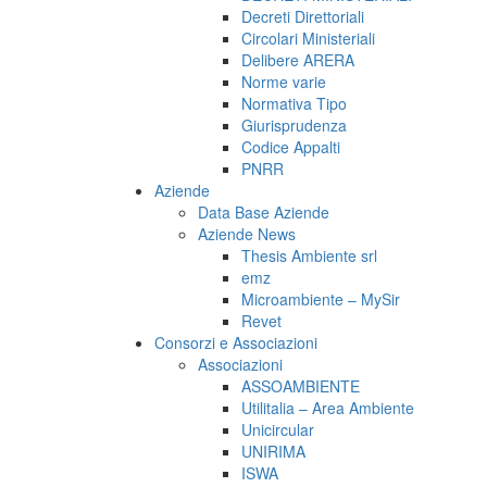
Decreti Direttoriali
Circolari Ministeriali
Delibere ARERA
Norme varie
Normativa Tipo
Giurisprudenza
Codice Appalti
PNRR
Aziende
Data Base Aziende
Aziende News
Thesis Ambiente srl
emz
Microambiente – MySir
Revet
Consorzi e Associazioni
Associazioni
ASSOAMBIENTE
Utilitalia – Area Ambiente
Unicircular
UNIRIMA
ISWA