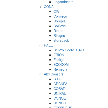
Legambiente
CONAI
CiAl
Comieco
Corepla
CoReVe
Ricrea
Rilegno
Biorepack
RAEE
Centro Coord. RAEE
ERION
Ecolight
ECODOM
Remedia
Altri Consorzi
C.I.C.
CDCNPA
COBAT
UNIRAU
CONOE
CONOU
ECOPNEUS