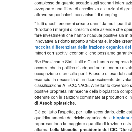
complesso da quanto accade sugli scenari internazion
azzoppare una filiera di eccellenza alle azioni di gr
attraverso pericolosi meccanismi di dumping.
“Tutti questi fenomeni creano danni da molti punti di
“Erodono i margini di crescita delle aziende che opera
fare investimenti che hanno ricadute positive sia in t
innovative a ridotto impatto ambientale. Inoltre cr
r
accolta differenziata della frazione organica dei r
minori corrispettivi economici che possiamo garantir
“Se Paesi come Stati Uniti e Cina hanno compreso le 
occorre che la politica si adoperi per difendere e va
occupazione e crescita per il Paese e difesa del capi
esempio, la necessità di un riconoscimento del valo
classificazione ATECO/NACE. Altrettanto doveroso s
positive proprietà intrinseche della bioplastica compo
ottenute con le sanzioni comminate ai produttori di ma
di Assobioplastiche
.
C’è poi tutto l’aspetto, per nulla secondario, delle e
quotidianamente del riciclo organico delle
bioplasti
rappresentano la maggiore quantità di frazione estra
afferma
Lella Miccolis, presidente del CIC
. “Quest