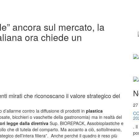
le” ancora sul mercato, la
italiana ora chiede un
N
enti mirati che riconoscano il valore strategico del
27
do d’allarme contro la diffusione di prodotti in
plastica
CO
osate, bicchieri o vaschette della gastronomia) ma in realtà del
20
ri legge dalla direttiva
Sup. BIOREPACK, Assobioplastiche e
. I
ollo che di tutela del comparto. Ma accanto a ciò, sottolineano,
pos
ategico dell’intera filiera”. Anche perché il quadro è reso più