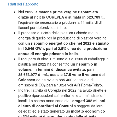
I dati del Rapporto
Nel 2022 la materia prima vergine risparmiata
grazie al riciclo COREPLA è stimata in 523.789 t.
,
l’equivalente necessario a produrre a 11 miliardi di
flaconi per detersivi da 1 litro.
Il processo di riciclo della plastica richiede meno
energia di quello per la produzione di plastica vergine,
con
un risparmio energetico che nel 2022 è stimato
in 10.946 GWh, pari al 2,5% circa della produzione
annua di energia primaria in Italia
.
Il recupero di oltre 1 milione di t di rifiuti di imballaggi in
plastica nel 2022 ha consentito
un risparmio in
volume, in termini di discarica evitata, pari
35.653.977 di m3, ossia a 37.5 volte il volume del
Colosseo
ed ha evitato 885.406 tonnellate di
emissioni di CO₂ pari a 1.024 voli A/R Roma-Tokyo.
Inoltre, l’attività di Corepla nel 2022 ha avuto dirette e
positive ripercussioni sui territori e le amministrazioni
locali. Lo scorso anno sono stati
erogati 382 milioni
di euro di contributi ai Comuni
o soggetti da loro
delegati ed è stato generato un
indotto economico
di 334 milioni di euro derivante dalle attività