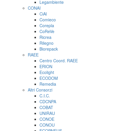
Legambiente
CONAI
CiAl
Comieco
Corepla
CoReVe
Ricrea
Rilegno
Biorepack
RAEE
Centro Coord. RAEE
ERION
Ecolight
ECODOM
Remedia
Altri Consorzi
C.I.C.
CDCNPA
COBAT
UNIRAU
CONOE
CONOU
ECOPNEUS