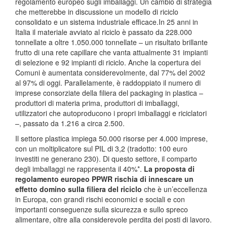
regolamento europeo sugli imballaggi. Un cambio di strategia
che metterebbe in discussione un modello di riciclo
consolidato e un sistema industriale efficace.In 25 anni in
Italia il materiale avviato al riciclo è passato da 228.000
tonnellate a oltre 1.050.000 tonnellate – un risultato brillante
frutto di una rete capillare che vanta attualmente 31 impianti
di selezione e 92 impianti di riciclo. Anche la copertura dei
Comuni è aumentata considerevolmente, dal 77% del 2002
al 97% di oggi. Parallelamente, è raddoppiato il numero di
imprese consorziate della filiera del packaging in plastica –
produttori di materia prima, produttori di imballaggi,
utilizzatori che autoproducono i propri imballaggi e riciclatori
–, passato da 1.216 a circa 2.500.
Il settore plastica impiega 50.000 risorse per 4.000 imprese,
con un moltiplicatore sul PIL di 3,2 (tradotto: 100 euro
investiti ne generano 230). Di questo settore, il comparto
degli imballaggi ne rappresenta il 40%*.
La proposta di
regolamento europeo PPWR rischia di innescare un
effetto domino sulla filiera del riciclo
che è un’eccellenza
in Europa, con grandi rischi economici e sociali e con
importanti conseguenze sulla sicurezza e sullo spreco
alimentare, oltre alla considerevole perdita dei posti di lavoro.