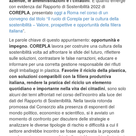
aziende, le amministrazioni e i cittadini
. È quanto emerge
con evidenza dal Rapporto di Sostenibilità 2022 di
COREPLA
, presentato
oggi a Roma nel corso di un
convegno dal titolo “Il ruolo di Corepla per la cultura della
sostenibilità – Valore, prospettive e opportunità della filiera
italiana
”.
Le parole chiave di questo appuntamento:
opportunità e
impegno
.
COREPLA
lavora per costruire una cultura della
sostenibilità volta ad affrontare le sfide del futuro, riflettere
sulle soluzioni, contrastare le false narrazioni, educare e
informare per una corretta gestione responsabile dei rifiuti
degli imballaggi in plastica.
Favorire il riciclo della plastica,
con soluzioni compatibili con la filiera produttiva
italiana, rendere la pratica del riciclo un elemento
quotidiano e importante nella vita dei cittadini
, sono solo
alcuni dei temi affrontati nel corso dell’incontro alla luce dei
dati del Rapporto di Sostenibilità. Nella tavola rotonda
promossa dal Consorzio alla presenza di esponenti del
mondo politico, economico e scientifico, si è avviato un
momento di confronto per discutere delle strategie e
analizzare le diverse tipologie di rischio e difficoltà a cui il
settore andrebbe incontro se fosse approvata la proposta di