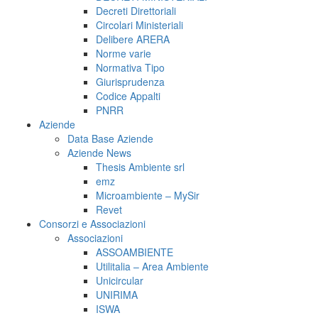
Decreti Direttoriali
Circolari Ministeriali
Delibere ARERA
Norme varie
Normativa Tipo
Giurisprudenza
Codice Appalti
PNRR
Aziende
Data Base Aziende
Aziende News
Thesis Ambiente srl
emz
Microambiente – MySir
Revet
Consorzi e Associazioni
Associazioni
ASSOAMBIENTE
Utilitalia – Area Ambiente
Unicircular
UNIRIMA
ISWA