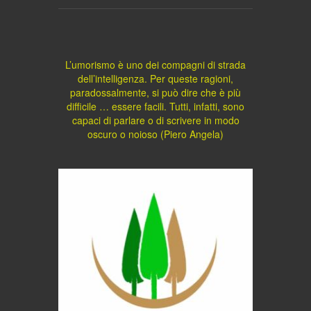
L’umorismo è uno dei compagni di strada
dell’intelligenza. Per queste ragioni,
paradossalmente, si può dire che è più
difficile … essere facili. Tutti, infatti, sono
capaci di parlare o di scrivere in modo
oscuro o noioso (Piero Angela)