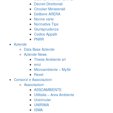
Decreti Direttoriali
Circolari Ministeriali
Delibere ARERA
Norme varie
Normativa Tipo
Giurisprudenza
Codice Appalti
PNRR
Aziende
Data Base Aziende
Aziende News
Thesis Ambiente srl
emz
Microambiente – MySir
Revet
Consorzi e Associazioni
Associazioni
ASSOAMBIENTE
Utilitalia – Area Ambiente
Unicircular
UNIRIMA
ISWA