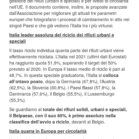
gestione dei rifiuti (urbani e speciali) e per livello di circolarità
nell’UE. Il documento contiene, inoltre, le proposte avanzate
dall’Associazione per migliorare gli attuali tre parametri
europei che fotografano i processi di cambiamento in atto nei
singoli Paesi e che già vedono l’Italia tra i più virtuosi.
Italia leader assoluta del riciclo dei rifiuti urbani e
speciali
Il tasso riciclo individua quanta parte dei rifiuti urbani viene
effettivamente riciclata. L’Italia nel 2021 (ultimi dati Eurostat)
ha raggiunto quota 51,9%, superando il target del 50%
previsto al 2020. In Europa il tasso medio di riciclo è pari al
48,7%. In questa speciale graduatoria, l’Italia si
colloca
all’ottavo posto
, dopo la Germania (67,8%), l’Austria
(62,5%), la Slovenia (60,8%), i Paesi Bassi (57,8%), la
Danimarca (57,6%), il Belgio (55,5%), il Lussemburgo
(55,3%).
Se guardiamo al
totale
dei rifiuti solidi, urbani e speciali,
il Belpaese, con il suo 85%, è primo assoluto nella
classifica dell’avvio a riciclo
, davanti al Belgio.
Italia quarta in Europa per circolarità