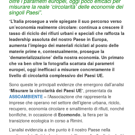
oltre i parametri europei, oggi poco efficaci per
misurare la reale ‘circolarità’ delle economie dei
singoli Paesi”.
“
L’Italia prosegue a vele spiegate il suo percorso verso
un’economia realmente circolare: continua a crescere il
tasso di riciclo dei rifiuti urbani e speciali che rafforza la
leadership assoluta del nostro Paese in Europa,
aumenta l’impiego dei materiali riciclati al posto delle
materie prime e, contestualmente, prosegue la
‘dematerializzazione’ della nostra economia. Un primato
che va ben oltre la fotografia scattata dai parametri
europei, oggi inefficaci a misurare concretamente il
livello di circolarità complessivo dei Paesi UE.
Sono queste le principali evidenze che emergono dall’analisi
“
Misurare la circolarità dei Paesi UE
”, presentata da
ASSOAMBIENTE
–
l’Associazione che rappresenta le
imprese che operano nel settore dell’igiene urbana, riciclo,
recupero, economia circolare e smaltimento di rifiuti, nonché
bonifiche, in occasione di
Ecomondo
, la fiera per la
transizione ecologica in corso a Rimini.
L’analisi evidenzia a che punto è il nostro Paese nella