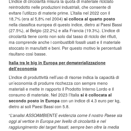
L’indice di circolarità misura la quota di materiale riciclato
reintrodotto nelle produzioni industriali, che consente di
evitare l’utilizzo di materie prime. L’Italia nel 2022 con il
18,7% (era al 5,8% nel 2004)
si colloca al quarto posto
nella classifica europea di questo indice, dietro ai Paesi Bassi
(27.5%), al Belgio (22.2%) e alla Francia (19.3%). L’indice di
circolarità tiene conto non solo dal tasso di riciclo dei rifiuti,
ma comprende anche i combustibili fossili usati e il materiale
stoccato in manufatti e beni. Per questo motivo le percentuali
risultano così basse.
Italia tra le big in Europa per dematerializzazione
dell’economia
L’indice di produttività nell’uso di risorse indica la capacità di
un’economia di produrre ricchezza con sempre meno
materiali e mette in rapporto il Prodotto Interno Lordo e il
consumo di materiale. Nel 2023 l’Italia
si è collocata al
secondo posto in Europa
con un indice di 4.3 euro per kg,
dietro ai soli Paesi Bassi con 5.8.
“
L’analisi ASSOAMBIENTE evidenzia come il nostro Paese sia
oggi al vertice in Europa per livello di circolarità e nel
raggiungimento dei target fissati, sempre ben oltre la media