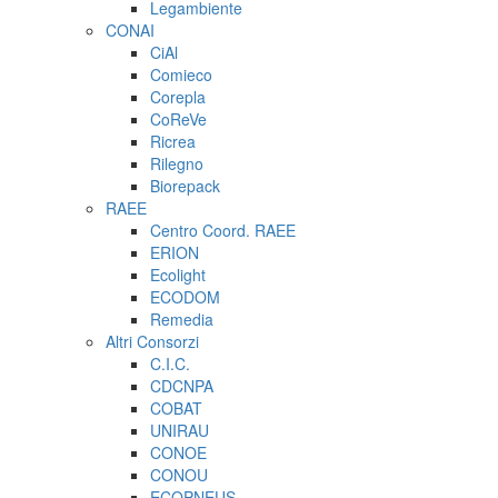
Legambiente
CONAI
CiAl
Comieco
Corepla
CoReVe
Ricrea
Rilegno
Biorepack
RAEE
Centro Coord. RAEE
ERION
Ecolight
ECODOM
Remedia
Altri Consorzi
C.I.C.
CDCNPA
COBAT
UNIRAU
CONOE
CONOU
ECOPNEUS