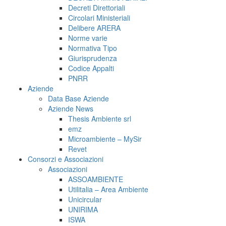
Decreti Direttoriali
Circolari Ministeriali
Delibere ARERA
Norme varie
Normativa Tipo
Giurisprudenza
Codice Appalti
PNRR
Aziende
Data Base Aziende
Aziende News
Thesis Ambiente srl
emz
Microambiente – MySir
Revet
Consorzi e Associazioni
Associazioni
ASSOAMBIENTE
Utilitalia – Area Ambiente
Unicircular
UNIRIMA
ISWA