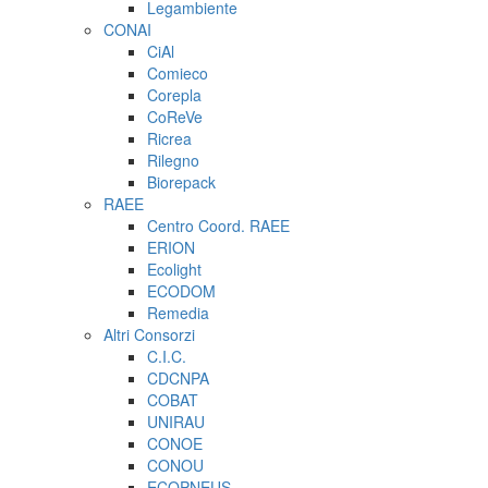
Legambiente
CONAI
CiAl
Comieco
Corepla
CoReVe
Ricrea
Rilegno
Biorepack
RAEE
Centro Coord. RAEE
ERION
Ecolight
ECODOM
Remedia
Altri Consorzi
C.I.C.
CDCNPA
COBAT
UNIRAU
CONOE
CONOU
ECOPNEUS