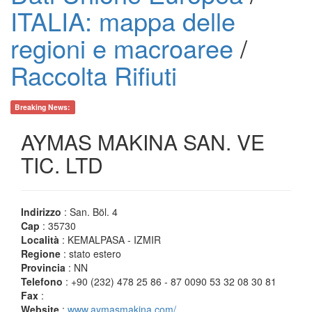
ITALIA: mappa delle
regioni e macroaree
/
Raccolta Rifiuti
Breaking News:
AYMAS MAKINA SAN. VE
TIC. LTD
Indirizzo
: San. Böl. 4
Cap
: 35730
Località
: KEMALPASA - IZMIR
Regione
: stato estero
Provincia
: NN
Telefono
: +90 (232) 478 25 86 - 87 0090 53 32 08 30 81
Fax
:
Website
:
www.aymasmakina.com/