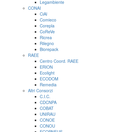
Legambiente
CONAI
CiAl
Comieco
Corepla
CoReVe
Ricrea
Rilegno
Biorepack
RAEE
Centro Coord. RAEE
ERION
Ecolight
ECODOM
Remedia
Altri Consorzi
C.I.C.
CDCNPA
COBAT
UNIRAU
CONOE
CONOU
ECOPNEUS