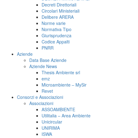
Decreti Direttoriali
Circolari Ministeriali
Delibere ARERA
Norme varie
Normativa Tipo
Giurisprudenza
Codice Appalti
PNRR
Aziende
Data Base Aziende
Aziende News
Thesis Ambiente srl
emz
Microambiente – MySir
Revet
Consorzi e Associazioni
Associazioni
ASSOAMBIENTE
Utilitalia – Area Ambiente
Unicircular
UNIRIMA
ISWA