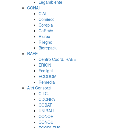
Legambiente
CONAI
CiAl
Comieco
Corepla
CoReVe
Ricrea
Rilegno
Biorepack
RAEE
Centro Coord. RAEE
ERION
Ecolight
ECODOM
Remedia
Altri Consorzi
C.I.C.
CDCNPA
COBAT
UNIRAU
CONOE
CONOU
ECOPNEUS