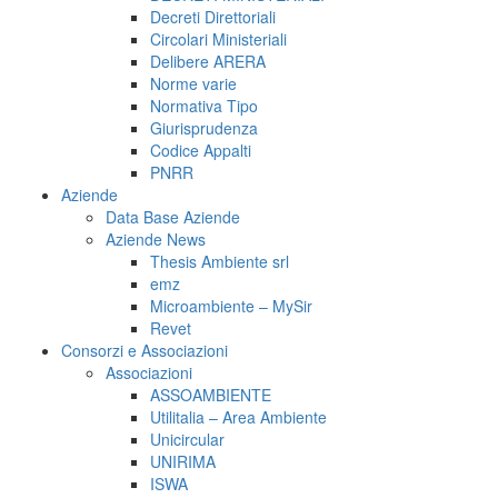
Decreti Direttoriali
Circolari Ministeriali
Delibere ARERA
Norme varie
Normativa Tipo
Giurisprudenza
Codice Appalti
PNRR
Aziende
Data Base Aziende
Aziende News
Thesis Ambiente srl
emz
Microambiente – MySir
Revet
Consorzi e Associazioni
Associazioni
ASSOAMBIENTE
Utilitalia – Area Ambiente
Unicircular
UNIRIMA
ISWA