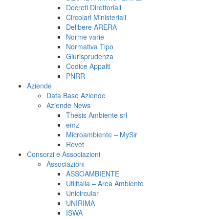
Decreti Direttoriali
Circolari Ministeriali
Delibere ARERA
Norme varie
Normativa Tipo
Giurisprudenza
Codice Appalti
PNRR
Aziende
Data Base Aziende
Aziende News
Thesis Ambiente srl
emz
Microambiente – MySir
Revet
Consorzi e Associazioni
Associazioni
ASSOAMBIENTE
Utilitalia – Area Ambiente
Unicircular
UNIRIMA
ISWA