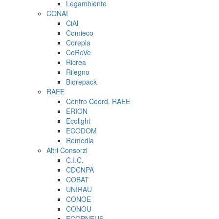
Legambiente
CONAI
CiAl
Comieco
Corepla
CoReVe
Ricrea
Rilegno
Biorepack
RAEE
Centro Coord. RAEE
ERION
Ecolight
ECODOM
Remedia
Altri Consorzi
C.I.C.
CDCNPA
COBAT
UNIRAU
CONOE
CONOU
ECOPNEUS