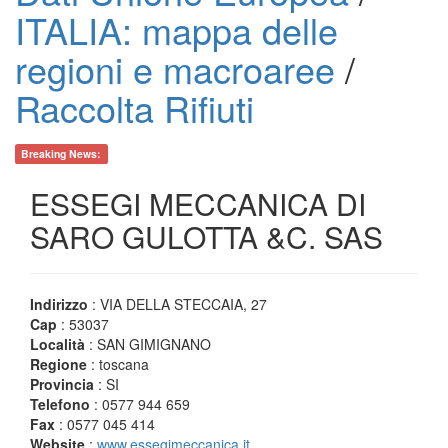
ITALIA: mappa delle
regioni e macroaree
/
Raccolta Rifiuti
Breaking News:
ESSEGI MECCANICA DI
SARO GULOTTA &C. SAS
Indirizzo
: VIA DELLA STECCAIA, 27
Cap
: 53037
Località
: SAN GIMIGNANO
Regione
: toscana
Provincia
: SI
Telefono
: 0577 944 659
Fax
: 0577 045 414
Website
:
www.essegimeccanica.it