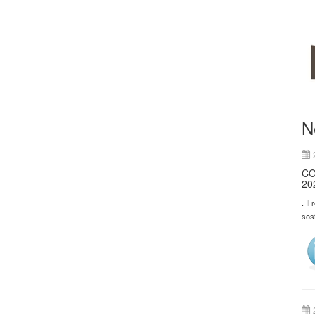
N
CO
20
. Il
sos