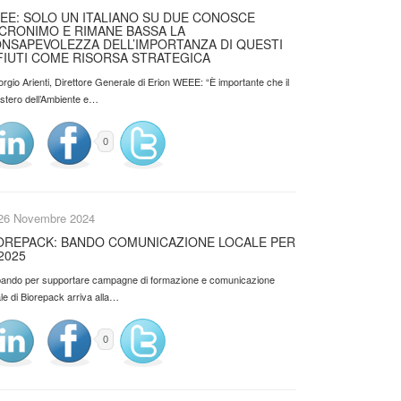
EE: SOLO UN ITALIANO SU DUE CONOSCE
ACRONIMO E RIMANE BASSA LA
NSAPEVOLEZZA DELL’IMPORTANZA DI QUESTI
FIUTI COME RISORSA STRATEGICA
orgio Arienti, Direttore Generale di Erion WEEE: “È importante che il
istero dell’Ambiente e…
0
26 Novembre 2024
OREPACK: BANDO COMUNICAZIONE LOCALE PER
 2025
l bando per supportare campagne di formazione e comunicazione
le di Biorepack arriva alla…
0