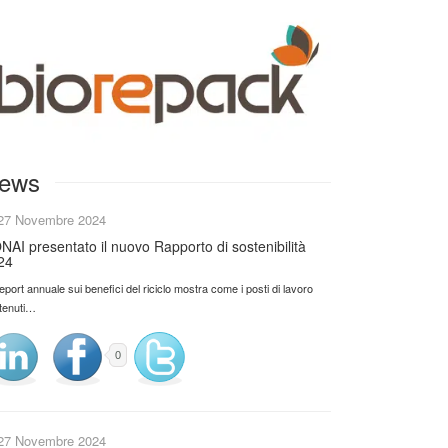
ews
27 Novembre 2024
NAI presentato il nuovo Rapporto di sostenibilità
24
 report annuale sui benefici del riciclo mostra come i posti di lavoro
tenuti…
0
27 Novembre 2024