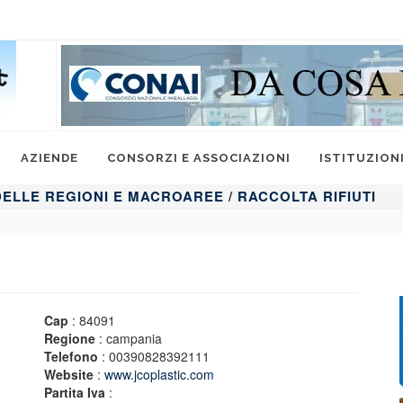
AZIENDE
CONSORZI E ASSOCIAZIONI
ISTITUZION
 DELLE REGIONI E MACROAREE
/
RACCOLTA RIFIUTI
Cap
: 84091
Regione
: campania
Telefono
: 00390828392111
Website
:
www.jcoplastic.com
Partita Iva
: