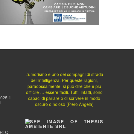
L’umorismo è uno dei compagni di strada
dell’intelligenza. Per queste ragioni,
paradossalmente, si può dire che è più
difficile … essere facili. Tutti, infatti, sono
025 il
capaci di parlare o di scrivere in modo
i
oscuro o noioso (Piero Angela)
ORTO