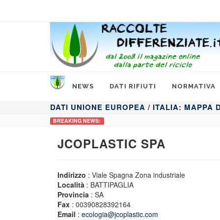
NEWS
DATI RIFIUTI
NORMATIVA
DATI UNIONE EUROPEA
/
ITALIA: MAPPA
BREAKING NEWS:
JCOPLASTIC SPA
Indirizzo
: Viale Spagna Zona industriale
Località
: BATTIPAGLIA
Provincia
: SA
Fax
: 00390828392164
Email
:
ecologia@jcoplastic.com