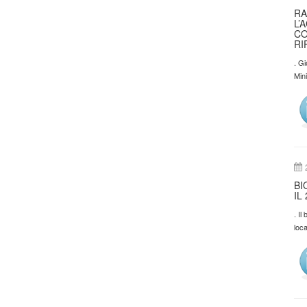
RA
L’
CO
RI
. Gi
Min
BI
IL
. I
loca