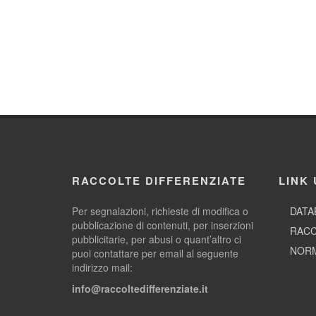
RACCOLTE DIFFERENZIATE
LINK 
Per segnalazioni, richieste di modifica o
DATA
pubblicazione di contenuti, per inserzioni
RACC
pubblicitarie, per abusi o quant’altro ci
NORM
puoi contattare per email al seguente
indirizzo mail:
info@raccoltedifferenziate.it