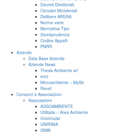
Decreti Direttoriali
Circolari Ministeriali
Delibere ARERA
Norme varie
Normativa Tipo
Giurisprudenza
Codice Appalti
PNRR
Aziende
Data Base Aziende
Aziende News
Thesis Ambiente srl
emz
Microambiente – MySir
Revet
Consorzi e Associazioni
Associazioni
ASSOAMBIENTE
Utilitalia – Area Ambiente
Unicircular
UNIRIMA
ISWA