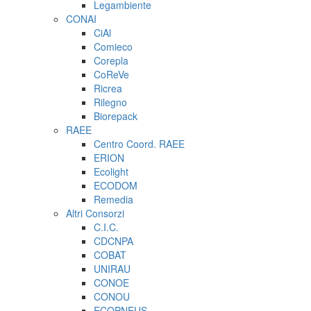
Legambiente
CONAI
CiAl
Comieco
Corepla
CoReVe
Ricrea
Rilegno
Biorepack
RAEE
Centro Coord. RAEE
ERION
Ecolight
ECODOM
Remedia
Altri Consorzi
C.I.C.
CDCNPA
COBAT
UNIRAU
CONOE
CONOU
ECOPNEUS