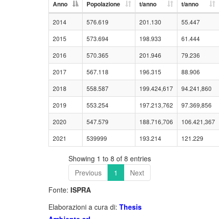
Anno
Popolazione
t/anno
t/anno
2014
576.619
201.130
55.447
2015
573.694
198.933
61.444
2016
570.365
201.946
79.236
2017
567.118
196.315
88.906
2018
558.587
199.424,617
94.241,860
2019
553.254
197.213,762
97.369,856
2020
547.579
188.716,706
106.421,367
2021
539999
193.214
121.229
Showing 1 to 8 of 8 entries
Previous
1
Next
Fonte:
ISPRA
Elaborazioni a cura di:
Thesis