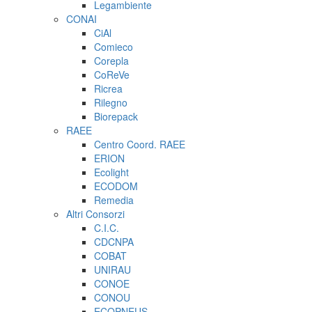
Legambiente
CONAI
CiAl
Comieco
Corepla
CoReVe
Ricrea
Rilegno
Biorepack
RAEE
Centro Coord. RAEE
ERION
Ecolight
ECODOM
Remedia
Altri Consorzi
C.I.C.
CDCNPA
COBAT
UNIRAU
CONOE
CONOU
ECOPNEUS