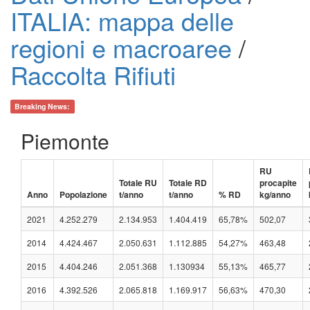
ITALIA: mappa delle
regioni e macroaree
/
Raccolta Rifiuti
Breaking News:
Piemonte
RU
Totale RU
Totale RD
procapite
Anno
Popolazione
t/anno
t/anno
% RD
kg/anno
2021
4.252.279
2.134.953
1.404.419
65,78%
502,07
2014
4.424.467
2.050.631
1.112.885
54,27%
463,48
2015
4.404.246
2.051.368
1.130934
55,13%
465,77
2016
4.392.526
2.065.818
1.169.917
56,63%
470,30