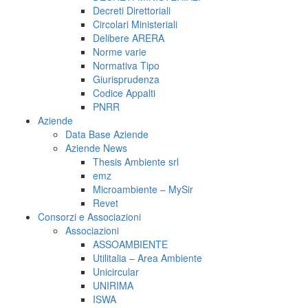
Decreti Direttoriali
Circolari Ministeriali
Delibere ARERA
Norme varie
Normativa Tipo
Giurisprudenza
Codice Appalti
PNRR
Aziende
Data Base Aziende
Aziende News
Thesis Ambiente srl
emz
Microambiente – MySir
Revet
Consorzi e Associazioni
Associazioni
ASSOAMBIENTE
Utilitalia – Area Ambiente
Unicircular
UNIRIMA
ISWA