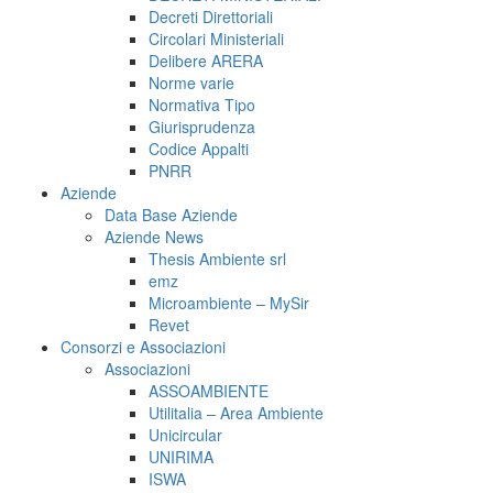
Decreti Direttoriali
Circolari Ministeriali
Delibere ARERA
Norme varie
Normativa Tipo
Giurisprudenza
Codice Appalti
PNRR
Aziende
Data Base Aziende
Aziende News
Thesis Ambiente srl
emz
Microambiente – MySir
Revet
Consorzi e Associazioni
Associazioni
ASSOAMBIENTE
Utilitalia – Area Ambiente
Unicircular
UNIRIMA
ISWA