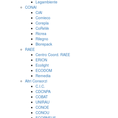
Legambiente
CONAI
CiAl
Comieco
Corepla
CoReVe
Ricrea
Rilegno
Biorepack
RAEE
Centro Coord. RAEE
ERION
Ecolight
ECODOM
Remedia
Altri Consorzi
C.I.C.
CDCNPA
COBAT
UNIRAU
CONOE
CONOU
ECOPNEUS