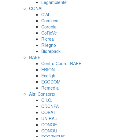
Legambiente
CONAI
CiAl
Comieco
Corepla
CoReVe
Ricrea
Rilegno
Biorepack
RAEE
Centro Coord. RAEE
ERION
Ecolight
ECODOM
Remedia
Altri Consorzi
C.I.C.
CDCNPA
COBAT
UNIRAU
CONOE
CONOU
ECOPNEUS