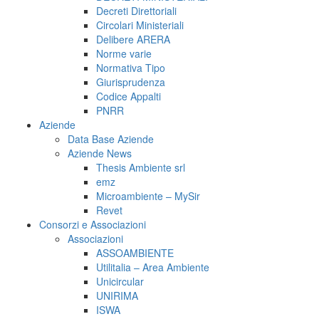
Decreti Direttoriali
Circolari Ministeriali
Delibere ARERA
Norme varie
Normativa Tipo
Giurisprudenza
Codice Appalti
PNRR
Aziende
Data Base Aziende
Aziende News
Thesis Ambiente srl
emz
Microambiente – MySir
Revet
Consorzi e Associazioni
Associazioni
ASSOAMBIENTE
Utilitalia – Area Ambiente
Unicircular
UNIRIMA
ISWA