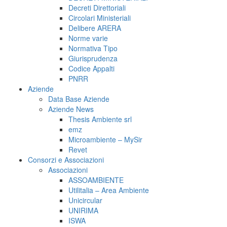
Decreti Direttoriali
Circolari Ministeriali
Delibere ARERA
Norme varie
Normativa Tipo
Giurisprudenza
Codice Appalti
PNRR
Aziende
Data Base Aziende
Aziende News
Thesis Ambiente srl
emz
Microambiente – MySir
Revet
Consorzi e Associazioni
Associazioni
ASSOAMBIENTE
Utilitalia – Area Ambiente
Unicircular
UNIRIMA
ISWA