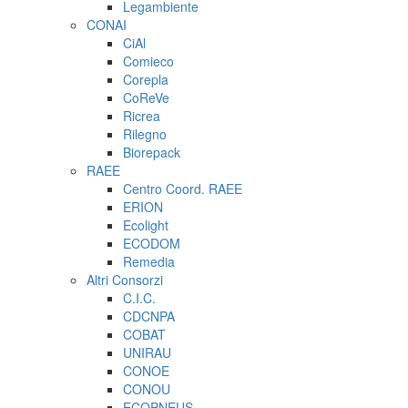
Legambiente
CONAI
CiAl
Comieco
Corepla
CoReVe
Ricrea
Rilegno
Biorepack
RAEE
Centro Coord. RAEE
ERION
Ecolight
ECODOM
Remedia
Altri Consorzi
C.I.C.
CDCNPA
COBAT
UNIRAU
CONOE
CONOU
ECOPNEUS