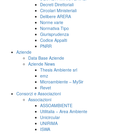
Decreti Direttoriali
Circolari Ministeriali
Delibere ARERA
Norme varie
Normativa Tipo
Giurisprudenza
Codice Appalti
PNRR
Aziende
Data Base Aziende
Aziende News
Thesis Ambiente srl
emz
Microambiente – MySir
Revet
Consorzi e Associazioni
Associazioni
ASSOAMBIENTE
Utilitalia – Area Ambiente
Unicircular
UNIRIMA
ISWA