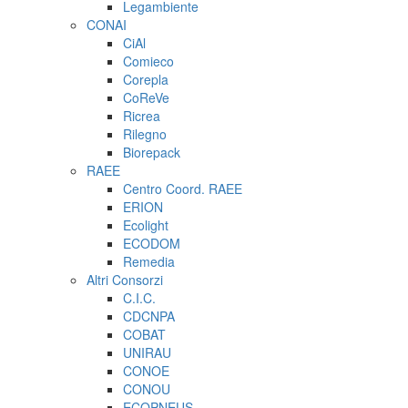
Legambiente
CONAI
CiAl
Comieco
Corepla
CoReVe
Ricrea
Rilegno
Biorepack
RAEE
Centro Coord. RAEE
ERION
Ecolight
ECODOM
Remedia
Altri Consorzi
C.I.C.
CDCNPA
COBAT
UNIRAU
CONOE
CONOU
ECOPNEUS