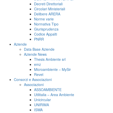
Decreti Direttoriali
Circolari Ministeriali
Delibere ARERA
Norme varie
Normativa Tipo
Giurisprudenza
Codice Appalti
PNRR
Aziende
Data Base Aziende
Aziende News
Thesis Ambiente srl
emz
Microambiente – MySir
Revet
Consorzi e Associazioni
Associazioni
ASSOAMBIENTE
Utilitalia – Area Ambiente
Unicircular
UNIRIMA
ISWA