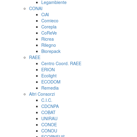
Legambiente
CONAI
CiAl
Comieco
Corepla
CoReVe
Ricrea
Rilegno
Biorepack
RAEE
Centro Coord. RAEE
ERION
Ecolight
ECODOM
Remedia
Altri Consorzi
C.I.C.
CDCNPA
COBAT
UNIRAU
CONOE
CONOU
ECOPNEUS