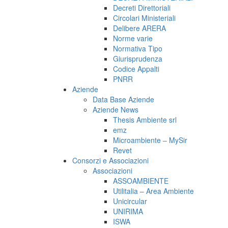
Decreti Direttoriali
Circolari Ministeriali
Delibere ARERA
Norme varie
Normativa Tipo
Giurisprudenza
Codice Appalti
PNRR
Aziende
Data Base Aziende
Aziende News
Thesis Ambiente srl
emz
Microambiente – MySir
Revet
Consorzi e Associazioni
Associazioni
ASSOAMBIENTE
Utilitalia – Area Ambiente
Unicircular
UNIRIMA
ISWA