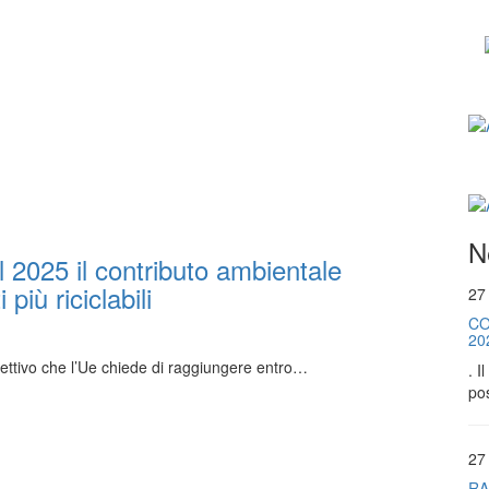
N
2025 il contributo ambientale
più riciclabili
27
CO
20
iettivo che l’Ue chiede di raggiungere entro…
. I
pos
27
RA