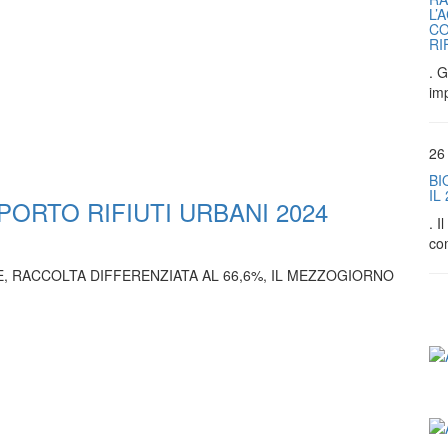
L’
CO
RI
. G
im
26
BI
IL
PORTO RIFIUTI URBANI 2024
. 
co
E, RACCOLTA DIFFERENZIATA AL 66,6%, IL MEZZOGIORNO