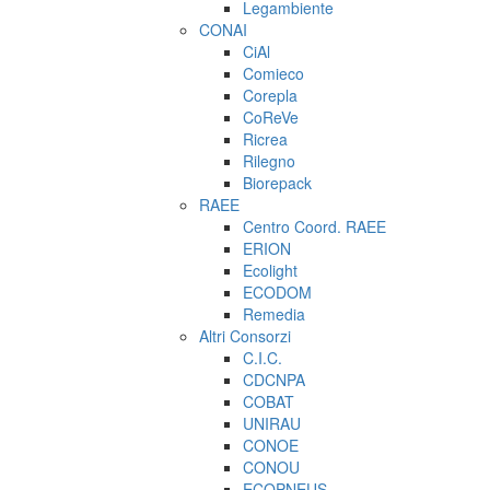
Legambiente
CONAI
CiAl
Comieco
Corepla
CoReVe
Ricrea
Rilegno
Biorepack
RAEE
Centro Coord. RAEE
ERION
Ecolight
ECODOM
Remedia
Altri Consorzi
C.I.C.
CDCNPA
COBAT
UNIRAU
CONOE
CONOU
ECOPNEUS